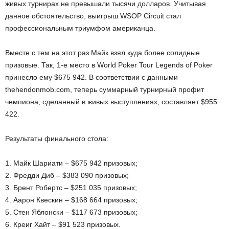
живых турнирах не превышали тысячи долларов. Учитывая
данное обстоятельство, выигрыш WSOP Circuit стал
профессиональным триумфом американца.
Вместе с тем на этот раз Майк взял куда более солидные
призовые. Так, 1-е место в World Poker Tour Legends of Poker
принесло ему $675 942. В соответствии с данными
thehendonmob.com, теперь суммарный турнирный профит
чемпиона, сделанный в живых выступлениях, составляет $955
422.
Результаты финального стола:
1. Майк Шариати – $675 942 призовых;
2. Фредди Диб – $383 090 призовых;
3. Брент Робертс – $251 035 призовых;
4. Аарон Квескин – $168 664 призовых;
5. Стен Яблонски – $117 673 призовых;
6. Креиг Хайт – $91 523 призовых.