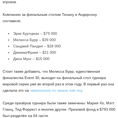
игроков.
Компанию за финальным столом Техану и Андерсону
составили:
Эрик Куртцман – $79 000
Мелисса Бурр – $39 000
Санджей Пандия – $28 000
ДжиммиФрике – $21 000
Джон Мунг – $15 000
Стоит также добавить, что Мелисса Бурр, единственная
финалистка Event 30, выходит на финальный стол турнира
мировой серии уже во второй раз в этом году. В первый раз она
сделала это на
чемпионате по омахе хай-лоу
.
Среди призёров турнира были также замечены: Мария Хо, Мэтт
Гланц, Тед Форрест и многие другие. Призовой фонд в $793 000
был разделён на 64 части.