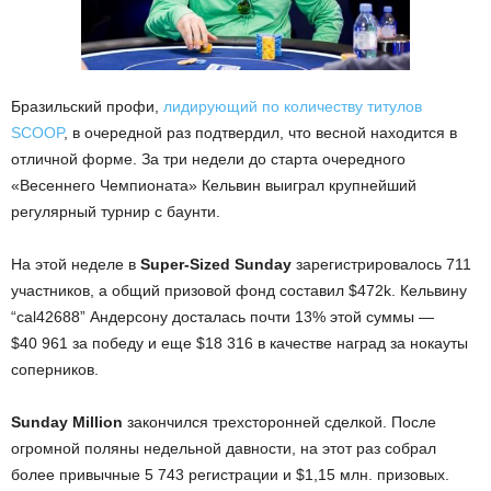
Бразильский профи,
лидирующий по количеству титулов
SCOOP
, в очередной раз подтвердил, что весной находится в
отличной форме. За три недели до старта очередного
«Весеннего Чемпионата» Кельвин выиграл крупнейший
регулярный турнир с баунти.
На этой неделе в
Super-Sized Sunday
зарегистрировалось 711
участников, а общий призовой фонд составил $472k. Кельвину
“cal42688” Андерсону досталась почти 13% этой суммы —
$40 961 за победу и еще $18 316 в качестве наград за нокауты
соперников.
Sunday Million
закончился трехсторонней сделкой. После
огромной поляны недельной давности, на этот раз собрал
более привычные 5 743 регистрации и $1,15 млн. призовых.