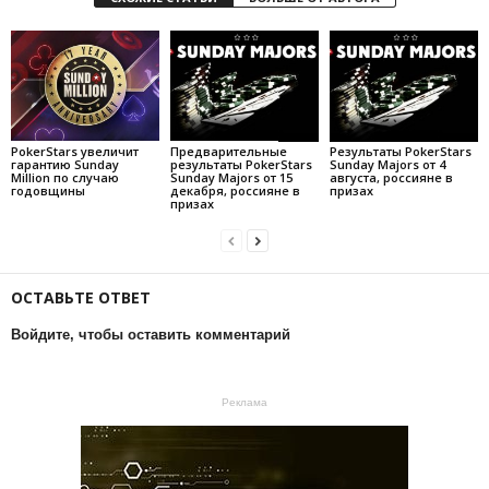
PokerStars увеличит
Предварительные
Результаты PokerStars
гарантию Sunday
результаты PokerStars
Sunday Majors от 4
Million по случаю
Sunday Majors от 15
августа, россияне в
годовщины
декабря, россияне в
призах
призах
ОСТАВЬТЕ ОТВЕТ
Войдите, чтобы оставить комментарий
Реклама