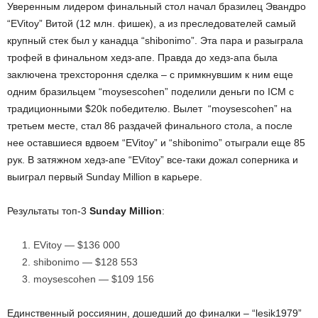
Уверенным лидером финальный стол начал бразилец Эвандро
“EVitoy” Витой (12 млн. фишек), а из преследователей самый
крупный стек был у канадца “shibonimo”. Эта пара и разыграла
трофей в финальном хедз-апе. Правда до хедз-апа была
заключена трехстороння сделка – с примкнувшим к ним еще
одним бразильцем “moysescohen” поделили деньги по ICM с
традиционными $20k победителю. Вылет “moysescohen” на
третьем месте, стал 86 раздачей финального стола, а после
нее оставшиеся вдвоем “EVitoy” и “shibonimo” отыграли еще 85
рук. В затяжном хедз-апе “EVitoy” все-таки дожал соперника и
выиграл первый Sunday Million в карьере.
Результаты топ-3
Sunday Million
:
EVitoy — $136 000
shibonimo — $128 553
moysescohen — $109 156
Единственный россиянин, дошедший до финалки – “lesik1979”