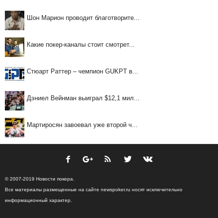
Шон Марион проводит благотворите...
Какие покер-каналы стоит смотрет...
Стюарт Раттер – чемпион GUKPT в...
Дэниел Вейнман выиграл $12,1 мил...
Мартиросян завоевал уже второй ч...
© 2007-2019 Новости покера.
Все материалы размещенные на сайте newspoker.ru носят исключительно
информационный характер.