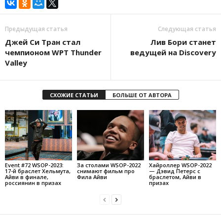
Предыдущая статья
Следующая статья
Джей Си Тран стал
Лив Бори станет
чемпионом WPT Thunder
ведущей на Discovery
Valley
СХОЖИЕ СТАТЬИ
БОЛЬШЕ ОТ АВТОРА
Event #72 WSOP-2023:
За столами WSOP-2022
Хайроллер WSOP-2022
17-й браслет Хельмута,
снимают фильм про
— Дэвид Петерс с
Айви в финале,
Фила Айви
браслетом, Айви в
россиянин в призах
призах