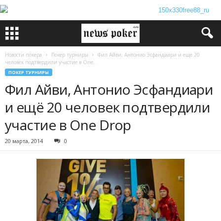
Новости покера
Покер турниры
Фил Айви, Антонио Эсфандиари и ещё 20
человек подтвердили участие в One...
ПОКЕР ТУРНИРЫ
Фил Айви, Антонио Эсфандиари
и ещё 20 человек подтвердили
участие в One Drop
20 марта, 2014
0