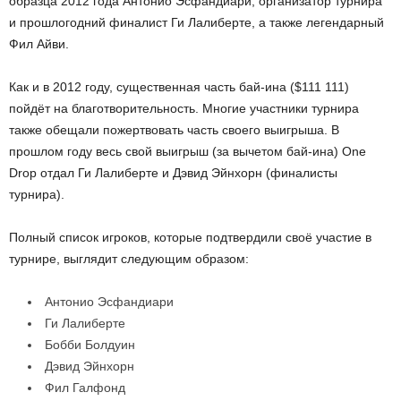
образца 2012 года Антонио Эсфандиари, организатор турнира
и прошлогодний финалист Ги Лалиберте, а также легендарный
Фил Айви.
Как и в 2012 году, существенная часть бай-ина ($111 111)
пойдёт на благотворительность. Многие участники турнира
также обещали пожертвовать часть своего выигрыша. В
прошлом году весь свой выигрыш (за вычетом бай-ина) One
Drop отдал Ги Лалиберте и Дэвид Эйнхорн (финалисты
турнира).
Полный список игроков, которые подтвердили своё участие в
турнире, выглядит следующим образом:
Антонио Эсфандиари
Ги Лалиберте
Бобби Болдуин
Дэвид Эйнхорн
Фил Галфонд