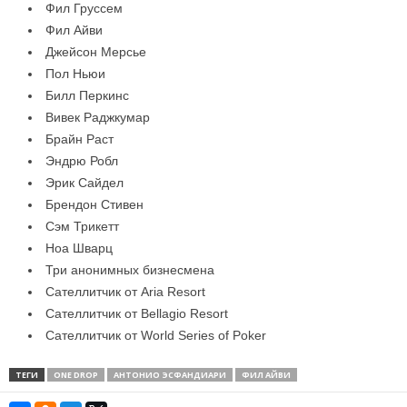
Фил Груссем
Фил Айви
Джейсон Мерсье
Пол Ньюи
Билл Перкинс
Вивек Раджкумар
Брайн Раст
Эндрю Робл
Эрик Сайдел
Брендон Стивен
Сэм Трикетт
Ноа Шварц
Три анонимных бизнесмена
Сателлитчик от Aria Resort
Сателлитчик от Bellagio Resort
Сателлитчик от World Series of Poker
ТЕГИ
ONE DROP
АНТОНИО ЭСФАНДИАРИ
ФИЛ АЙВИ