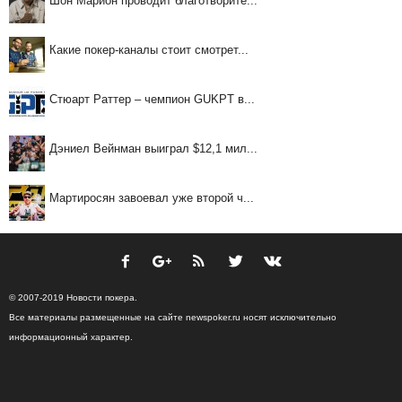
Шон Марион проводит благотворите...
Какие покер-каналы стоит смотрет...
Стюарт Раттер – чемпион GUKPT в...
Дэниел Вейнман выиграл $12,1 мил...
Мартиросян завоевал уже второй ч...
© 2007-2019 Новости покера.
Все материалы размещенные на сайте newspoker.ru носят исключительно
информационный характер.