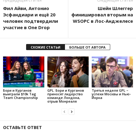
Предыдущая статья
Следующая статья
Фил Айви, Антонио
Шейн Шлеггер
Эсфандиари и ещё 20
финишировал вторым на
человек подтвердили
WSOPC в Лос-Анджелесе
участие в One Drop
СХОЖИЕ СТАТЬИ
БОЛЬШЕ ОТ АВТОРА
Бори и Курганов
GPL: Бори и Курганов
Третья неделя GPL –
выиграли $10k Tag
приносят лидерство
успехи Москвы и Нью-
Team Championship
команде Лондона,
Йорка
отрыв Монреаля
ОСТАВЬТЕ ОТВЕТ