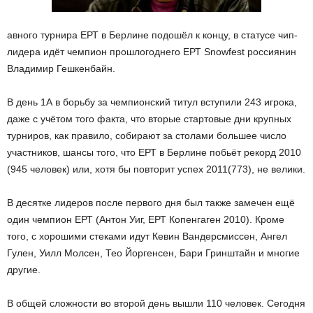
авного турнира ЕРТ в Берлине подошёл к концу, в статусе чип-
лидера идёт чемпион прошлогоднего ЕРТ Snowfest россиянин
Владимир Гешкенбайн.
В день 1А в борьбу за чемпионский титул вступили 243 игрока,
даже с учётом того факта, что вторые стартовые дни крупных
турниров, как правило, собирают за столами большее число
участников, шансы того, что ЕРТ в Берлине побьёт рекорд 2010
(945 человек) или, хотя бы повторит успех 2011(773), не велики.
В десятке лидеров после первого дня был также замечен ещё
один чемпион ЕРТ (Антон Уиг, ЕРТ Копенгаген 2010). Кроме
того, с хорошими стеками идут Кевин Вандерсмиссен, Ангел
Гулен, Уилл Молсен, Тео Йоргенсен, Бари Гринштайн и многие
другие.
В общей сложности во второй день вышли 110 человек. Сегодня