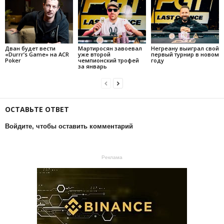
Дван будет вести
Мартиросян завоевал
Негреану выиграл свой
«Durrr’s Game» на ACR
уже второй
первый турнир в новом
Poker
чемпионский трофей
году
за январь
ОСТАВЬТЕ ОТВЕТ
Войдите, чтобы оставить комментарий
Реклама