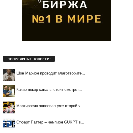
ПОПУЛЯРНЫЕ НОВОСТИ:
Шон Марион проводит благотворите...
Какие покер-каналы стоит смотрет...
Мартиросян завоевал уже второй ч...
Стюарт Раттер – чемпион GUKPT в...