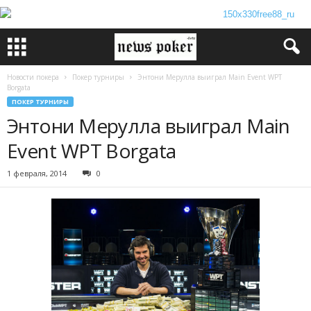
Новости покера
Покер турниры
Энтони Мерулла выиграл Main Event WPT
Borgata
ПОКЕР ТУРНИРЫ
Энтони Мерулла выиграл Main
Event WPT Borgata
1 февраля, 2014
0