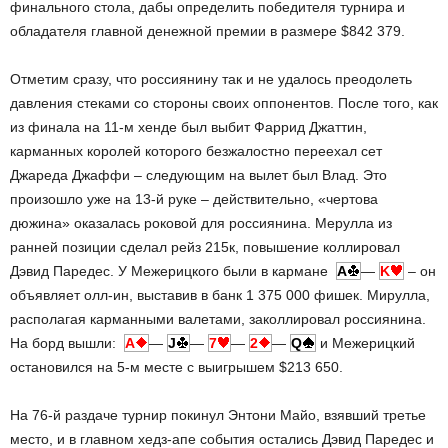
финального стола, дабы определить победителя турнира и
обладателя главной денежной премии в размере $842 379.
Отметим сразу, что россиянину так и не удалось преодолеть
давления стеками со стороны своих оппонентов. После того, как
из финала на 11-м хенде был выбит Фаррид Джаттин,
карманных королей которого безжалостно переехал сет
Джареда Джаффи – следующим на вылет был Влад. Это
произошло уже на 13-й руке – действительно, «чертова
дюжина» оказалась роковой для россиянина. Мерулла из
ранней позиции сделал рейз 215к, повышение коллировал
Дэвид Паредес. У Межерицкого были в кармане
A
—
K
– он
объявляет олл-ин, выставив в банк 1 375 000 фишек. Мирулла,
располагая карманными валетами, заколлировал россиянина.
На борд вышли:
A
—
J
—
7
—
2
—
Q
и Межерицкий
остановился на 5-м месте с выигрышем $213 650.
На 76-й раздаче турнир покинул Энтони Майо, взявший третье
место, и в главном хедз-апе события остались Дэвид Паредес и