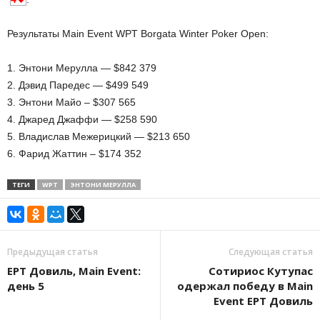
Результаты Main Event WPT Borgata Winter Poker Open:
1. Энтони Мерулла — $842 379
2. Дэвид Паредес — $499 549
3. Энтони Майо – $307 565
4. Джаред Джаффи — $258 590
5. Владислав Межерицкий — $213 650
6. Фарид Жаттин – $174 352
ТЕГИ
WPT
ЭНТОНИ МЕРУЛЛА
Предыдущая статья
Следующая статья
EPT Довиль, Main Event:
Сотириос Кутупас
день 5
одержал победу в Main
Event EPT Довиль