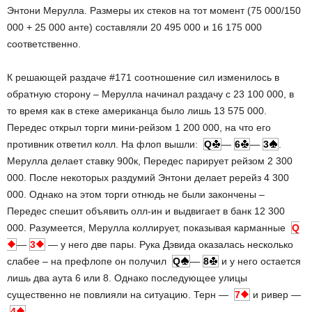
Энтони Мерулла. Размеры их стеков на тот момент (75 000/150
000 + 25 000 анте) составляли 20 495 000 и 16 175 000
соответственно.
К решающей раздаче #171 соотношение сил изменилось в
обратную сторону – Мерулла начинал раздачу с 23 100 000, в
то время как в стеке американца было лишь 13 575 000.
Передес открыл торги мини-рейзом 1 200 000, на что его
противник ответил колл. На флоп вышли:
Q
—
6
—
3
.
Мерулла делает ставку 900к, Передес парирует рейзом 2 300
000. После некоторых раздумий Энтони делает ререйз 4 300
000. Однако на этом торги отнюдь не были закончены –
Передес спешит объявить олл-ин и выдвигает в банк 12 300
000. Разумеется, Мерулла коллирует, показывая карманные
Q
—
3
— у него две пары. Рука Дэвида оказалась несколько
слабее – на префлопе он получил
Q
—
8
и у него остается
лишь два аута 6 или 8. Однако последующее улицы
существенно не повлияли на ситуацию. Терн —
7
и ривер —
4
.