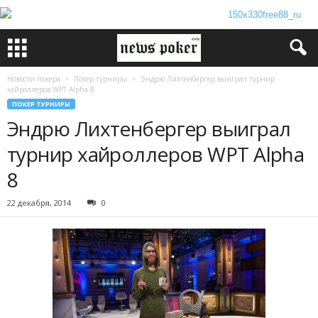
Новости покера
Покер турниры
Эндрю Лихтенбергер выиграл турнир
хайроллеров WPT Alpha 8
ПОКЕР ТУРНИРЫ
Эндрю Лихтенбергер выиграл
турнир хайроллеров WPT Alpha
8
22 декабря, 2014
0