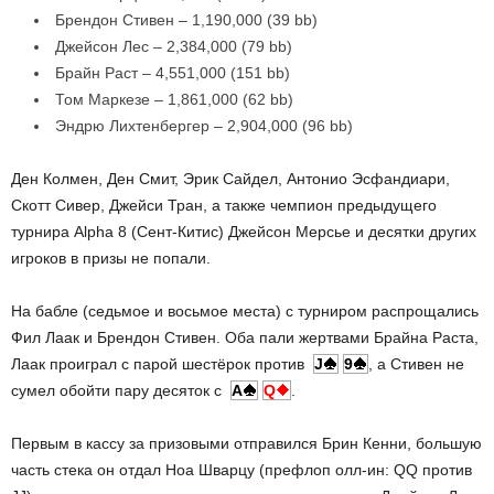
Брендон Стивен – 1,190,000 (39 bb)
Джейсон Лес – 2,384,000 (79 bb)
Брайн Раст – 4,551,000 (151 bb)
Том Маркезе – 1,861,000 (62 bb)
Эндрю Лихтенбергер – 2,904,000 (96 bb)
Ден Колмен, Ден Смит, Эрик Сайдел, Антонио Эсфандиари,
Скотт Сивер, Джейси Тран, а также чемпион предыдущего
турнира Alpha 8 (Сент-Китис) Джейсон Мерсье и десятки других
игроков в призы не попали.
На бабле (седьмое и восьмое места) с турниром распрощались
Фил Лаак и Брендон Стивен. Оба пали жертвами Брайна Раста,
Лаак проиграл с парой шестёрок против
J
9
, а Стивен не
сумел обойти пару десяток с
A
Q
.
Первым в кассу за призовыми отправился Брин Кенни, большую
часть стека он отдал Ноа Шварцу (префлоп олл-ин: QQ против