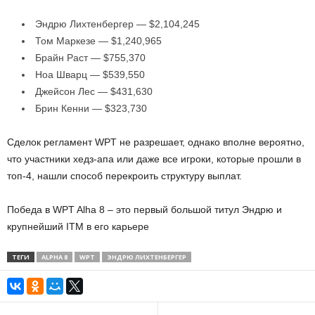
Эндрю Лихтенбергер — $2,104,245
Том Маркезе — $1,240,965
Брайн Раст — $755,370
Ноа Шварц — $539,550
Джейсон Лес — $431,630
Брин Кенни — $323,730
Сделок регламент WPT не разрешает, однако вполне вероятно,
что участники хедз-апа или даже все игроки, которые прошли в
топ-4, нашли способ перекроить структуру выплат.
Победа в WPT Alha 8 – это первый большой титул Эндрю и
крупнейший ITM в его карьере
ТЕГИ
ALPHA 8
WPT
ЭНДРЮ ЛИХТЕНБЕРГЕР