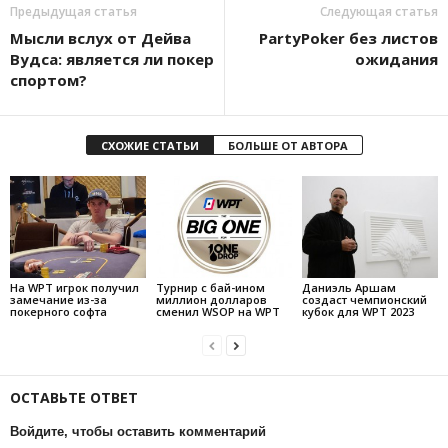
Предыдущая статья
Следующая статья
Мысли вслух от Дейва
PartyPoker без листов
Вудса: является ли покер
ожидания
спортом?
СХОЖИЕ СТАТЬИ
БОЛЬШЕ ОТ АВТОРА
На WPT игрок получил
Турнир с бай-ином
Даниэль Аршам
замечание из-за
миллион долларов
создаст чемпионский
покерного софта
сменил WSOP на WPT
кубок для WPT 2023
ОСТАВЬТЕ ОТВЕТ
Войдите, чтобы оставить комментарий