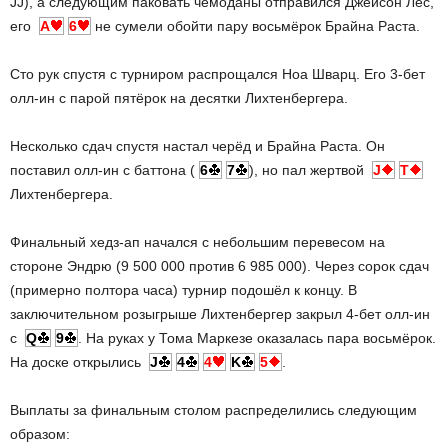
JJ), а следующим паковать чемоданы отправился Джейсон Лес,
его
A
6
не сумели обойти пару восьмёрок Брайна Раста.
Сто рук спустя с турниром распрощался Ноа Шварц. Его 3-бет
олл-ин с парой пятёрок на десятки Лихтенбергера.
Несколько сдач спустя настал черёд и Брайна Раста. Он
поставил олл-ин с баттона (
6
7
), но пал жертвой
J
T
Лихтенбергера.
Финальный хедз-ап начался с небольшим перевесом на
стороне Эндрю (9 500 000 против 6 985 000). Через сорок сдач
(примерно полтора часа) турнир подошёл к концу. В
заключительном розыгрыше Лихтенбергер закрыл 4-бет олл-ин
с
Q
9
. На руках у Тома Маркезе оказалась пара восьмёрок.
На доске открылись
J
4
4
K
5
.
Выплаты за финальным столом распределились следующим
образом: