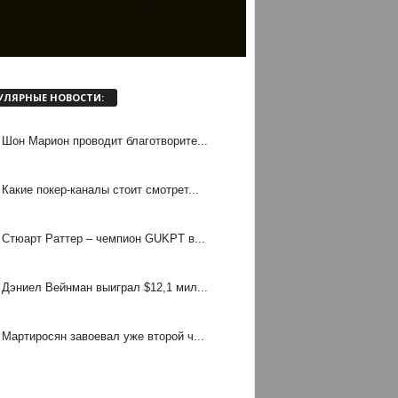
УЛЯРНЫЕ НОВОСТИ:
Шон Марион проводит благотворите...
Какие покер-каналы стоит смотрет...
Стюарт Раттер – чемпион GUKPT в...
Дэниел Вейнман выиграл $12,1 мил...
Мартиросян завоевал уже второй ч...