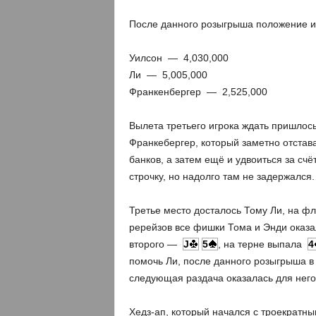
После данного розыгрыша положение и
Уилсон — 4,030,000
Ли — 5,005,000
Франкенбергер — 2,525,000
Вылета третьего игрока ждать пришлось
Франкебергер, который заметно отстава
банков, а затем ещё и удвоиться за счё
строчку, но надолго там не задержался.
Третье место досталось Тому Ли, на 
ререйзов все фишки Тома и Энди оказа
второго —
J
5
, на терне выпала
4
помочь Ли, после данного розыгрыша в 
следующая раздача оказалась для него
Хедз-ап, который начался с троекратн