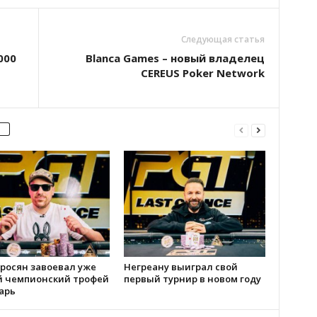
Следующая статья
000
Blanca Games – новый владелец
CEREUS Poker Network
росян завоевал уже
Негреану выиграл свой
й чемпионский трофей
первый турнир в новом году
арь