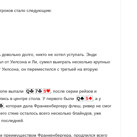
гроков стало следующим:
 довольно долго, никто не хотел уступать. Энди
л от Уилсона и Ли, сумел выиграть несколько крупных
т Уилсона, он переместился с третьей на вторую
флопе выпали
Q
7
5
, после серии рейзов и
лись в центре стола. У первого были
Q
5
, а у
, которая дала Франкенбергеру флеш, ривер не смог
его стеке осталось всего несколько блайндов, уже
 последней.
ым преимуществом Франкенбергера, продлился всего