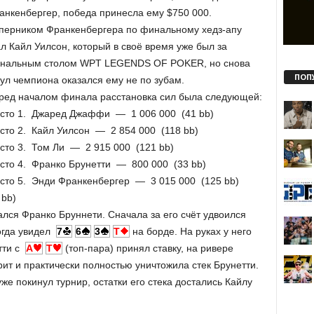
анкенбергер, победа принесла ему $750 000.
перником Франкенбергера по финальному хедз-апу
ал Кайл Уилсон, который в своё время уже был за
нальным столом WPT LEGENDS OF POKER, но снова
ПОП
тул чемпиона оказался ему не по зубам.
ред началом финала расстановка сил была следующей:
сто 1. Джаред Джаффи — 1 006 000 (41 bb)
сто 2. Кайл Уилсон — 2 854 000 (118 bb)
сто 3. Том Ли — 2 915 000 (121 bb)
сто 4. Франко Брунетти — 800 000 (33 bb)
сто 5. Энди Франкенбергер — 3 015 000 (125 bb)
bb)
ся Франко Бруннети. Сначала за его счёт удвоился
огда увидел
7
6
3
T
на борде. На руках у него
тти с
A
T
(топ-пара) принял ставку, на ривере
рит и практически полностью уничтожила стек Брунетти.
же покинул турнир, остатки его стека достались Кайлу