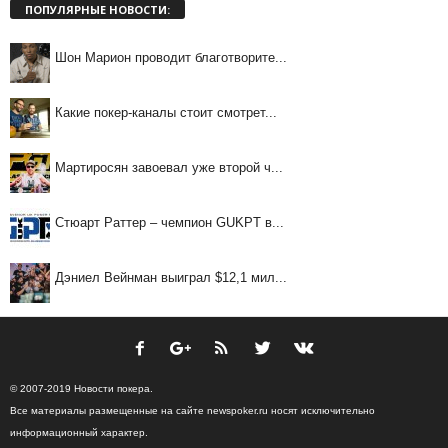
ПОПУЛЯРНЫЕ НОВОСТИ:
Шон Марион проводит благотворите...
Какие покер-каналы стоит смотрет...
Мартиросян завоевал уже второй ч...
Стюарт Раттер – чемпион GUKPT в...
Дэниел Вейнман выиграл $12,1 мил...
© 2007-2019 Новости покера.
Все материалы размещенные на сайте newspoker.ru носят исключительно
информационный характер.