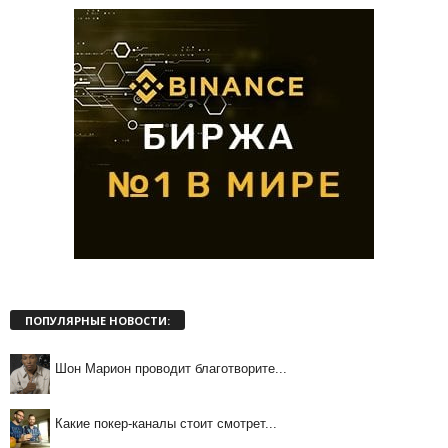
ПОПУЛЯРНЫЕ НОВОСТИ:
Шон Марион проводит благотворите...
Какие покер-каналы стоит смотрет...