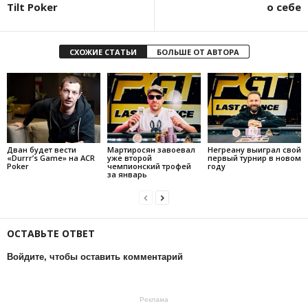
Tilt Poker
о себе
СХОЖИЕ СТАТЬИ
БОЛЬШЕ ОТ АВТОРА
Дван будет вести
Мартиросян завоевал
Негреану выиграл свой
«Durrr’s Game» на ACR
уже второй
первый турнир в новом
Poker
чемпионский трофей
году
за январь
ОСТАВЬТЕ ОТВЕТ
Войдите, чтобы оставить комментарий
Реклама