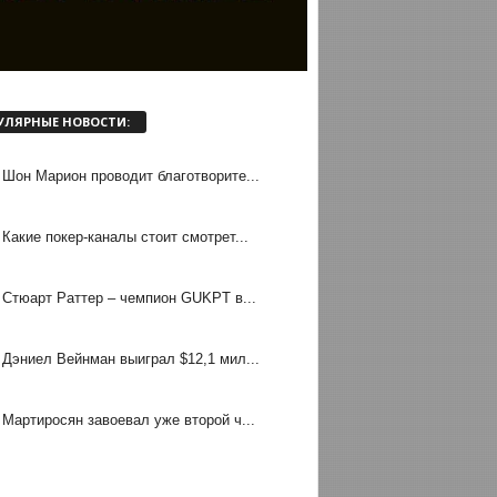
УЛЯРНЫЕ НОВОСТИ:
Шон Марион проводит благотворите...
Какие покер-каналы стоит смотрет...
Стюарт Раттер – чемпион GUKPT в...
Дэниел Вейнман выиграл $12,1 мил...
Мартиросян завоевал уже второй ч...