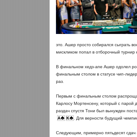
это. Ашер просто собирался сыграть вос
мискликом попал в отборочный турнир 
В финальном хедз-апе Ашер одолел рос
финальным столом в статусе чип-лидер
раз.
Первым с финальным столом распрощал
Карлосу Мортенсену, который с парой 
раздач спустя Тони был вынужден поста
A
K
. Для верности будущий чемпи
Следующим, примерно пятьдесят сдач 