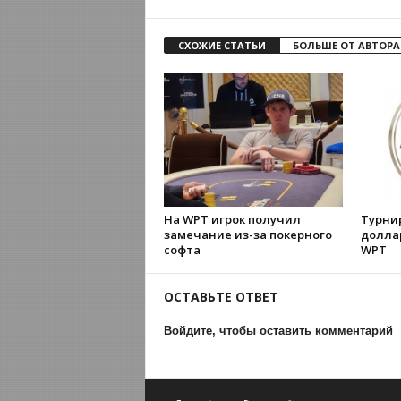
СХОЖИЕ СТАТЬИ
БОЛЬШЕ ОТ АВТОРА
На WPT игрок получил
Турни
замечание из-за покерного
долла
софта
WPT
ОСТАВЬТЕ ОТВЕТ
Войдите, чтобы оставить комментарий