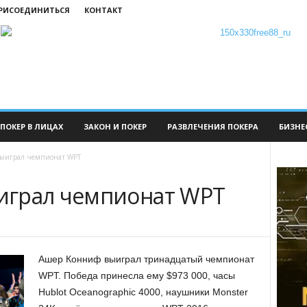
ПРИСОЕДИНИТЬСЯ
КОНТАКТ
ПОКЕР В ЛИЦАХ
ЗАКОН И ПОКЕР
РАЗВЛЕЧЕНИЯ ПОКЕРА
БИЗНЕ
ыиграл чемпионат WPT
играл чемпионат WPT
Ашер Конниф выиграл тринадцатый чемпионат
WPT. Победа принесла ему $973 000, часы
Hublot Oceanographic 4000, наушники Monster