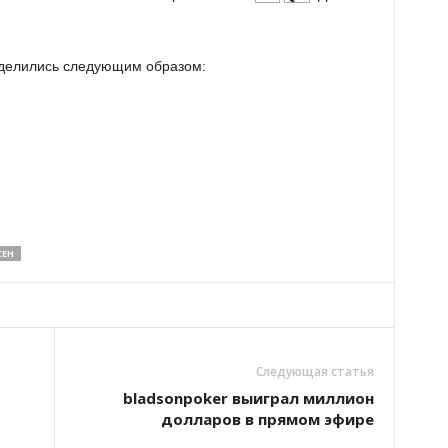
делились следующим образом:
СЕН
Следующая статья
bladsonpoker выиграл миллион
долларов в прямом эфире