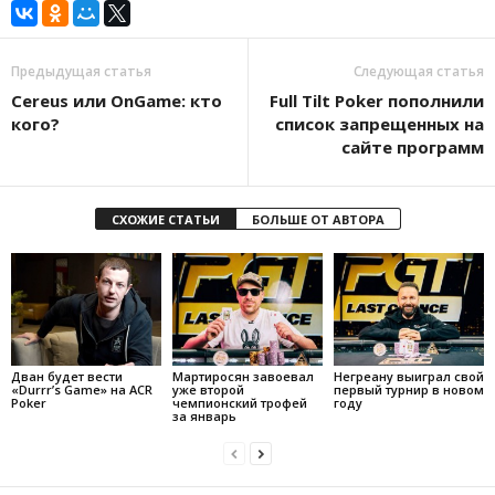
Предыдущая статья
Следующая статья
Cereus или OnGame: кто
Full Tilt Poker пополнили
кого?
список запрещенных на
сайте программ
СХОЖИЕ СТАТЬИ
БОЛЬШЕ ОТ АВТОРА
Дван будет вести
Мартиросян завоевал
Негреану выиграл свой
«Durrr’s Game» на ACR
уже второй
первый турнир в новом
Poker
чемпионский трофей
году
за январь