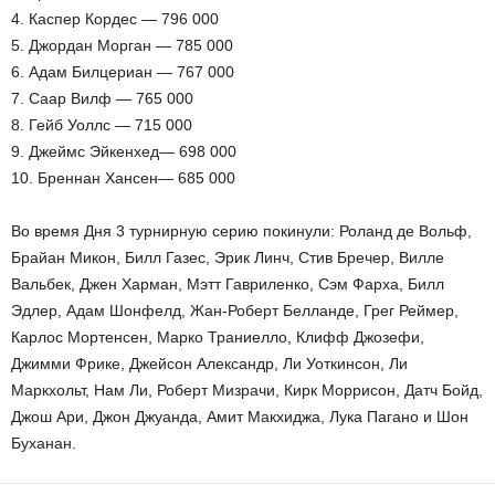
4. Каспер Кордес — 796 000
5. Джордан Морган — 785 000
6. Адам Билцериан — 767 000
7. Саар Вилф — 765 000
8. Гейб Уоллс — 715 000
9. Джеймс Эйкенхед— 698 000
10. Бреннан Хансен— 685 000
Во время Дня 3 турнирную серию покинули: Роланд де Вольф,
Брайан Микон, Билл Газес, Эрик Линч, Стив Бречер, Вилле
Вальбек, Джен Харман, Мэтт Гавриленко, Сэм Фарха, Билл
Эдлер, Адам Шонфелд, Жан-Роберт Белланде, Грег Реймер,
Карлос Мортенсен, Марко Траниелло, Клифф Джозефи,
Джимми Фрике, Джейсон Александр, Ли Уоткинсон, Ли
Маркхольт, Нам Ли, Роберт Мизрачи, Кирк Моррисон, Датч Бойд,
Джош Ари, Джон Джуанда, Амит Макхиджа, Лука Пагано и Шон
Буханан.