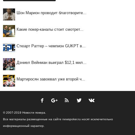
Шон Марион проводит благотворите...
Какие покер-каналы стоит смотрет...
Стюарт Раттер – чемпион GUKPT в...
Дэниел Вейнман выиграл $12,1 мил...
Мартиросян завоевал уже второй ч...
© 2007-2019 Новости покера.
Все материалы размещенные на сайте newspoker.ru носят исключительно
информационный характер.