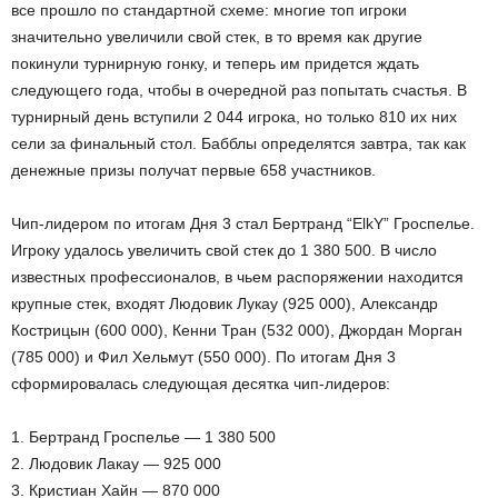
все прошло по стандартной схеме: многие топ игроки
значительно увеличили свой стек, в то время как другие
покинули турнирную гонку, и теперь им придется ждать
следующего года, чтобы в очередной раз попытать счастья. В
турнирный день вступили 2 044 игрока, но только 810 их них
сели за финальный стол. Бабблы определятся завтра, так как
денежные призы получат первые 658 участников.
Чип-лидером по итогам Дня 3 стал Бертранд “ElkY” Гроспелье.
Игроку удалось увеличить свой стек до 1 380 500. В число
известных профессионалов, в чьем распоряжении находится
крупные стек, входят Людовик Лукау (925 000), Александр
Кострицын (600 000), Кенни Тран (532 000), Джордан Морган
(785 000) и Фил Хельмут (550 000). По итогам Дня 3
сформировалась следующая десятка чип-лидеров:
1. Бертранд Гроспелье — 1 380 500
2. Людовик Лакау — 925 000
3. Кристиан Хайн — 870 000