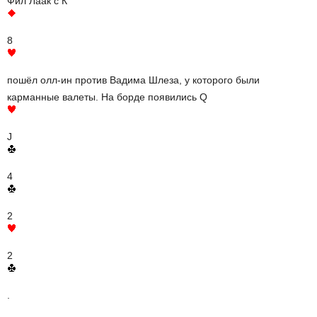
Фил Лаак с К
8
пошёл олл-ин против Вадима Шлеза, у которого были
карманные валеты. На борде появились Q
J
4
2
2
.