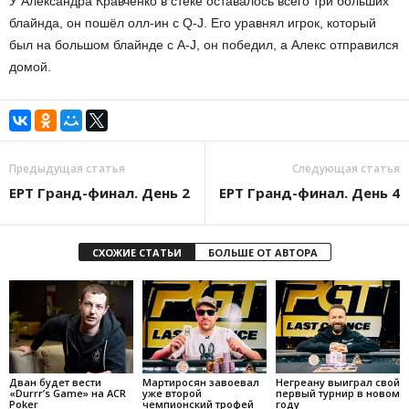
У Александра Кравченко в стеке оставалось всего три больших
блайнда, он пошёл олл-ин с Q-J. Его уравнял игрок, который
был на большом блайнде с A-J, он победил, а Алекс отправился
домой.
Предыдущая статья
Следующая статья
EPT Гранд-финал. День 2
EPT Гранд-финал. День 4
СХОЖИЕ СТАТЬИ
БОЛЬШЕ ОТ АВТОРА
Дван будет вести
Мартиросян завоевал
Негреану выиграл свой
«Durrr’s Game» на ACR
уже второй
первый турнир в новом
Poker
чемпионский трофей
году