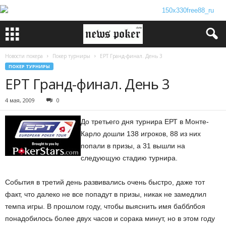
Новости покера
Покер турниры
EPT Гранд-финал. День 3
ПОКЕР ТУРНИРЫ
EPT Гранд-финал. День 3
4 мая, 2009
0
До третьего дня турнира ЕРТ в Монте-
Карло дошли 138 игроков, 88 из них
попали в призы, а 31 вышли на
следующую стадию турнира.
События в третий день развивались очень быстро, даже тот
факт, что далеко не все попадут в призы, никак не замедлил
темпа игры. В прошлом году, чтобы выяснить имя бабблбоя
понадобилось более двух часов и сорака минут, но в этом году