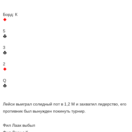
Борд: К
5
3
2
Q
Лейси выиграл солидный пот в 1,2 М и захватил лидерство, его
противник был вынужден покинуть турнир.
Фил Лаак выбыл