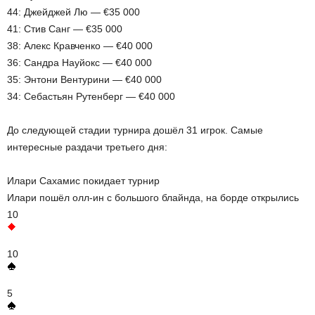
44: Джейджей Лю — €35 000
41: Стив Санг — €35 000
38: Алекс Кравченко — €40 000
36: Сандра Науйокс — €40 000
35: Энтони Вентурини — €40 000
34: Себастьян Рутенберг — €40 000
До следующей стадии турнира дошёл 31 игрок. Самые
интересные раздачи третьего дня:
Илари Сахамис покидает турнир
Илари пошёл олл-ин с большого блайнда, на борде открылись
10
10
5