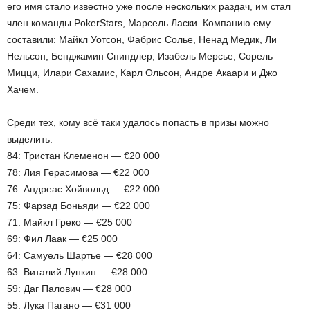
его имя стало известно уже после нескольких раздач, им стал
член команды PokerStars, Марсель Ласки. Компанию ему
составили: Майкл Уотсон, Фабрис Солье, Ненад Медик, Ли
Нельсон, Бенджамин Спиндлер, Изабель Мерсье, Сорель
Мицци, Илари Сахамис, Карл Ольсон, Андре Акаари и Джо
Хачем.
Среди тех, кому всё таки удалось попасть в призы можно
выделить:
84: Тристан Клеменон — €20 000
78: Лия Герасимова — €22 000
76: Андреас Хойвольд — €22 000
75: Фарзад Боньяди — €22 000
71: Майкл Греко — €25 000
69: Фил Лаак — €25 000
64: Самуель Шартье — €28 000
63: Виталий Лункин — €28 000
59: Даг Палович — €28 000
55: Лука Пагано — €31 000