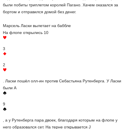
были побиты триплетом королей Пагано. Хачем оказался за
бортом и отправился домой без денег.
Марсель Ласки вылетает на баббле
На флопе открылись 10
3
2
. Ласки пошёл олл-ин против Себастьяна Рутенберга. У Ласки
были А
9
, а у Рутенберга пара двоек, благодаря которым на флопе у
него образовался сет. На терне открывается J