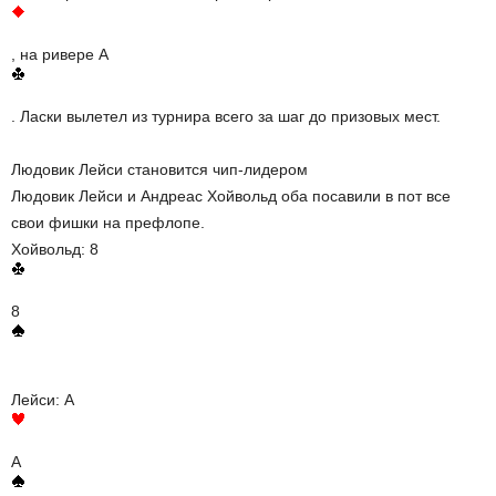
, на ривере А
. Ласки вылетел из турнира всего за шаг до призовых мест.
Людовик Лейси становится чип-лидером
Людовик Лейси и Андреас Хойвольд оба посавили в пот все
свои фишки на префлопе.
Хойвольд: 8
8
Лейси: A
A