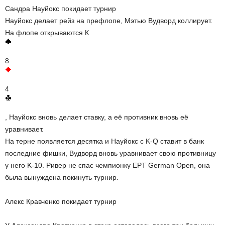
Сандра Науйокс покидает турнир
Науйокс делает рейз на префлопе, Мэтью Вудворд коллирует.
На флопе открываются К
8
4
, Науйокс вновь делает ставку, а её противник вновь её
уравнивает.
На терне появляется десятка и Науйокс с K-Q ставит в банк
последние фишки, Вудворд вновь уравнивает свою противницу
у него K-10. Ривер не спас чемпионку EPT German Open, она
была вынуждена покинуть турнир.
Алекс Кравченко покидает турнир