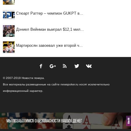
Стюарт Раттер – чемпион GUKPT в...
Дэниел Вейнман выиграл $12,1 мил...
Мартиросян завоевал уже второй ч...
© 2007-2019 Новости покера.
Все материалы размещенные на сайте newspoker.ru носят исключительно
информационный характер.