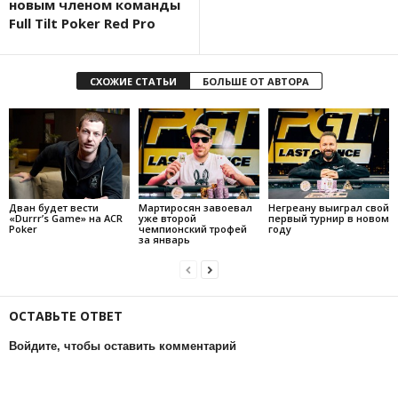
новым членом команды
Full Tilt Poker Red Pro
СХОЖИЕ СТАТЬИ
БОЛЬШЕ ОТ АВТОРА
Дван будет вести
Мартиросян завоевал
Негреану выиграл свой
«Durrr’s Game» на ACR
уже второй
первый турнир в новом
Poker
чемпионский трофей
году
за январь
ОСТАВЬТЕ ОТВЕТ
Войдите, чтобы оставить комментарий