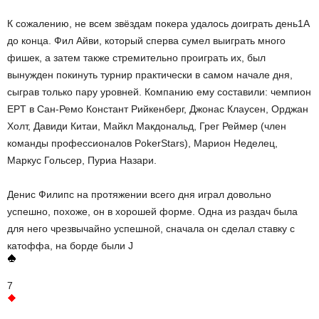
К сожалению, не всем звёздам покера удалось доиграть день1А
до конца. Фил Айви, который сперва сумел выиграть много
фишек, а затем также стремительно проиграть их, был
вынужден покинуть турнир практически в самом начале дня,
сыграв только пару уровней. Компанию ему составили: чемпион
EPT в Сан-Ремо Констант Рийкенберг, Джонас Клаусен, Орджан
Холт, Давиди Китаи, Майкл Макдональд, Грег Реймер (член
команды профессионалов PokerStars), Марион Неделец,
Маркус Гольсер, Пуриа Назари.
Денис Филипс на протяжении всего дня играл довольно
успешно, похоже, он в хорошей форме. Одна из раздач была
для него чрезвычайно успешной, сначала он сделал ставку с
катоффа, на борде были J
7