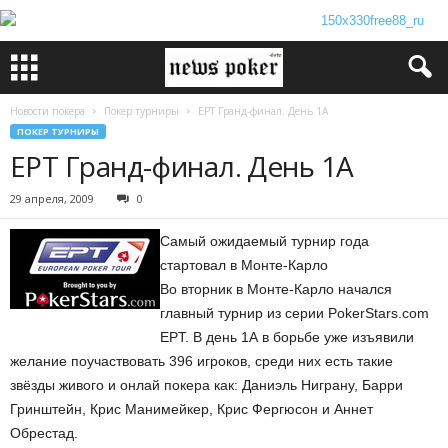
Новости покера
Покер турниры
EPT Гранд-финал. День 1А
ПОКЕР ТУРНИРЫ
EPT Гранд-финал. День 1А
29 апреля, 2009
0
Самый ожидаемый турнир года
стартовал в Монте-Карло
Во вторник в Монте-Карло начался
главный турнир из серии PokerStars.com
EPT. В день 1А в борьбе уже изъявили
желание поучаствовать 396 игроков, среди них есть такие
звёзды живого и онлай покера как: Даниэль Ниграну, Барри
Гринштейн, Крис Манимейкер, Крис Фергюсон и Аннет
Обрестад.