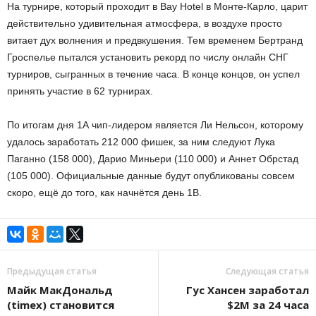
На турнире, который проходит в Bay Hotel в Монте-Карло, царит
действительно удивительная атмосфера, в воздухе просто
витает дух волнения и предвкушения. Тем временем Бертранд
Гроспелье пытался установить рекорд по числу онлайн СНГ
турниров, сыгранных в течение часа. В конце концов, он успел
принять участие в 62 турнирах.
По итогам дня 1А чип-лидером является Ли Нельсон, которому
удалось заработать 212 000 фишек, за ним следуют Лука
Паганно (158 000), Дарио Миньери (110 000) и Аннет Обрстад
(105 000). Официальные данные будут опубликованы совсем
скоро, ещё до того, как начнётся день 1В.
Предыдущая статья
Следующая статья
Майк МакДональд
Гус Хансен заработал
(timex) становится
$2М за 24 часа