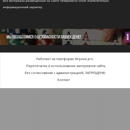
Все материалы размещенные на сайте newspoker.ru носят исключительно
информационный характер.
Работает на платформе Игроки.pro.
Перепечатка и использование материалов сайта,
без согласования с администрацией, ЗАПРЕЩЕНА!
Контакт