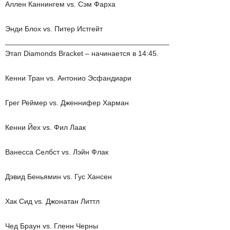
Аллен Каннингем vs. Сэм Фарха
Энди Блох vs. Питер Истгейт
________________________________________
Этап Diamonds Bracket – начинается в 14:45.
Кенни Тран vs. Антонио Эсфандиари
Грег Реймер vs. Дженнифер Харман
Кенни Йех vs. Фил Лаак
Ванесса Селбст vs. Лэйн Флак
Дэвид Беньямин vs. Гус Хансен
Хак Сид vs. Джонатан Литтл
Чед Браун vs. Гленн Черны