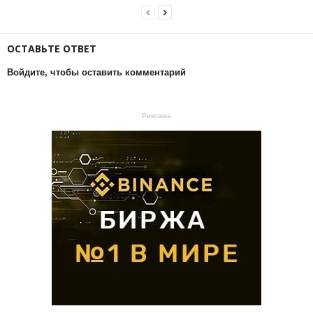
ОСТАВЬТЕ ОТВЕТ
Войдите, чтобы оставить комментарий
Реклама