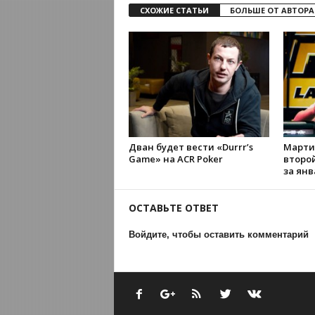
СХОЖИЕ СТАТЬИ
БОЛЬШЕ ОТ АВТОРА
Дван будет вести «Durrr’s
Марти
Game» на ACR Poker
второ
за янв
ОСТАВЬТЕ ОТВЕТ
Войдите, чтобы оставить комментарий