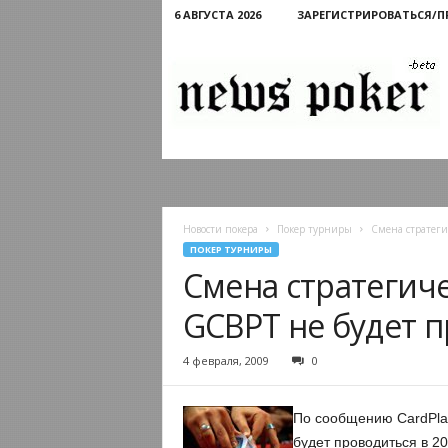
6 АВГУСТА 2026
ЗАРЕГИСТРИРОВАТЬСЯ/
Новости
покера
Новости покера
Покер турниры
Смена стратеги
ПОКЕР ТУРНИРЫ
Смена стратегич
GCBPT не будет п
4 февраля, 2009
0
По сообщению CardPlaye
будет проводиться в 20