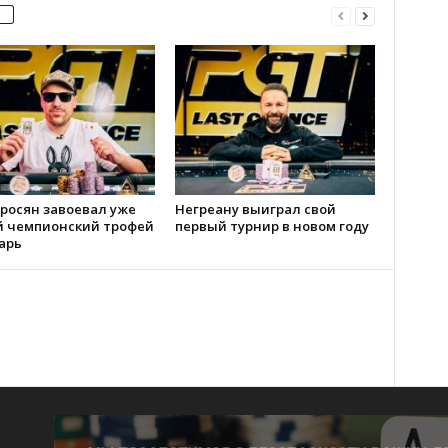
росян завоевал уже
Негреану выиграл свой
й чемпионский трофей
первый турнир в новом году
арь