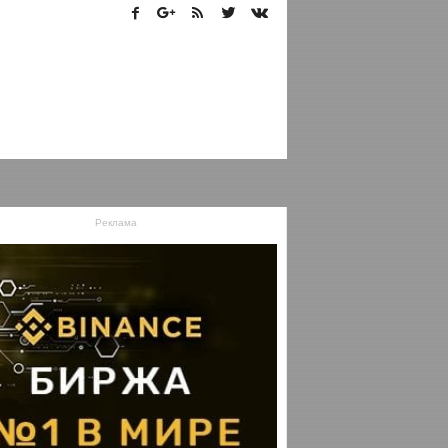
Реклама