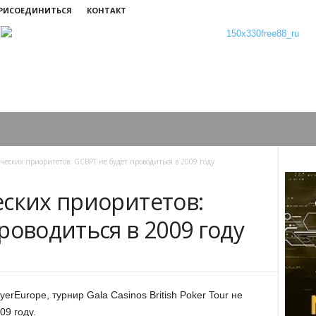
ПРИСОЕДИНИТЬСЯ
КОНТАКТ
ческих приоритетов: GCBPT не будет проводиться в 2009 году
еских приоритетов:
роводиться в 2009 году
rEurope, турнир Gala Casinos British Poker Tour не
09 году.