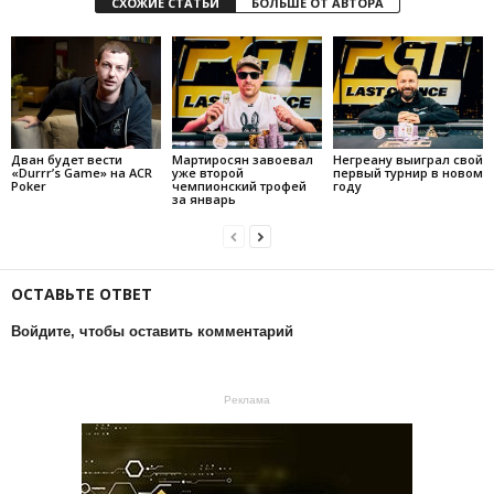
СХОЖИЕ СТАТЬИ
БОЛЬШЕ ОТ АВТОРА
Дван будет вести
Мартиросян завоевал
Негреану выиграл свой
«Durrr’s Game» на ACR
уже второй
первый турнир в новом
Poker
чемпионский трофей
году
за январь
ОСТАВЬТЕ ОТВЕТ
Войдите, чтобы оставить комментарий
Реклама