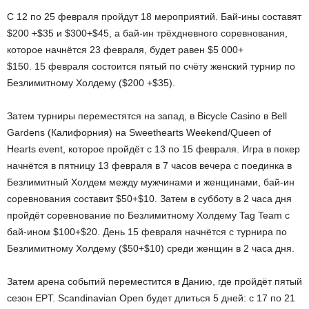
С 12 по 25 февраля пройдут 18 мероприятий. Бай-ины составят
$200 +$35 и $300+$45, а бай-ин трёхдневного соревнования,
которое начнётся 23 февраля, будет равен $5 000+
$150. 15 февраля состоится пятый по счёту женский турнир по
Безлимитному Холдему ($200 +$35).
Затем турниры переместятся на запад, в Bicycle Casino в Bell
Gardens (Калифорния) на Sweethearts Weekend/Queen of
Hearts event, которое пройдёт с 13 по 15 февраля. Игра в покер
начнётся в пятницу 13 февраля в 7 часов вечера с поединка в
Безлимитный Холдем между мужчинами и женщинами, бай-ин
соревнования составит $50+$10. Затем в субботу в 2 часа дня
пройдёт соревнование по Безлимитному Холдему Tag Team с
бай-ином $100+$20. День 15 февраля начнётся с турнира по
Безлимитному Холдему ($50+$10) среди женщин в 2 часа дня.
Затем арена событий переместится в Данию, где пройдёт пятый
сезон EPT. Scandinavian Open будет длиться 5 дней: с 17 по 21