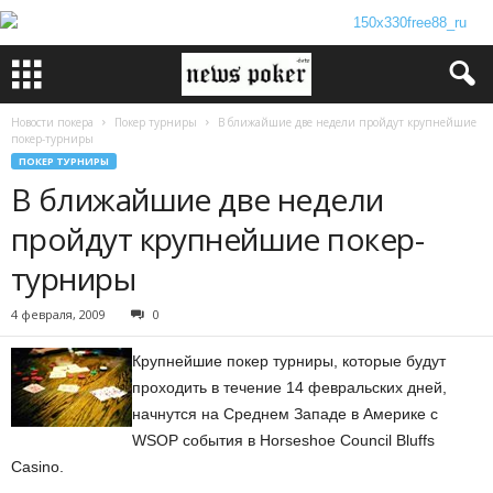
Новости покера
Покер турниры
В ближайшие две недели пройдут крупнейшие
покер-турниры
ПОКЕР ТУРНИРЫ
В ближайшие две недели
пройдут крупнейшие покер-
турниры
4 февраля, 2009
0
Крупнейшие покер турниры, которые будут
проходить в течение 14 февральских дней,
начнутся на Среднем Западе в Америке с
WSOP события в Horseshoe Council Bluffs
Casino.