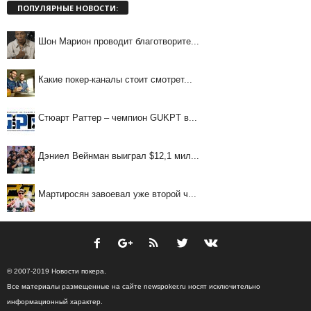
ПОПУЛЯРНЫЕ НОВОСТИ:
Шон Марион проводит благотворите...
Какие покер-каналы стоит смотрет...
Стюарт Раттер – чемпион GUKPT в...
Дэниел Вейнман выиграл $12,1 мил...
Мартиросян завоевал уже второй ч...
© 2007-2019 Новости покера.
Все материалы размещенные на сайте newspoker.ru носят исключительно
информационный характер.