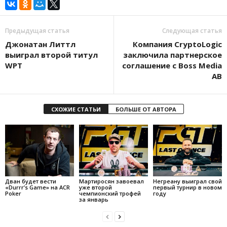
Предыдущая статья
Следующая статья
Джонатан Литтл
Компания CryptoLogic
выиграл второй титул
заключила партнерское
WPT
соглашение с Boss Media
AB
СХОЖИЕ СТАТЬИ
БОЛЬШЕ ОТ АВТОРА
Дван будет вести
Мартиросян завоевал
Негреану выиграл свой
«Durrr’s Game» на ACR
уже второй
первый турнир в новом
Poker
чемпионский трофей
году
за январь