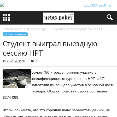
Новости покера
Покер турниры
Студент выиграл выездную сессию HPT
ПОКЕР ТУРНИРЫ
Студент выиграл выездную
сессию HPT
13 ноября, 2008
0
Более 750 игроков приняли участие в
квалификационных турнирах на HPT, и 171
заплатили взносы для участия в основной части
турнира. Общая призовая сумма составила
$274 089.
Чтобы понимать, что это хороший шанс заработать деньги, не
обязательно изучать экономику, но в этот раз именно студент