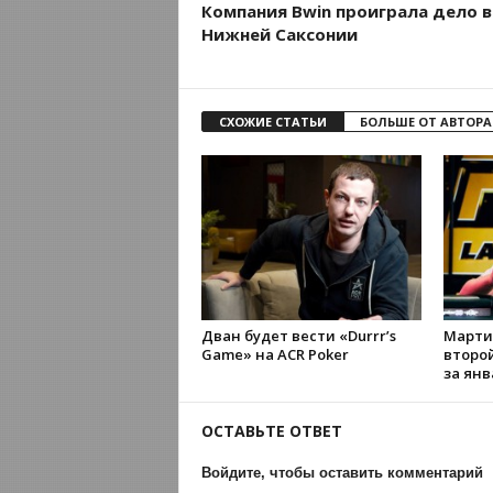
Компания Bwin проиграла дело в
Нижней Саксонии
СХОЖИЕ СТАТЬИ
БОЛЬШЕ ОТ АВТОРА
Дван будет вести «Durrr’s
Марти
Game» на ACR Poker
второ
за янв
ОСТАВЬТЕ ОТВЕТ
Войдите, чтобы оставить комментарий