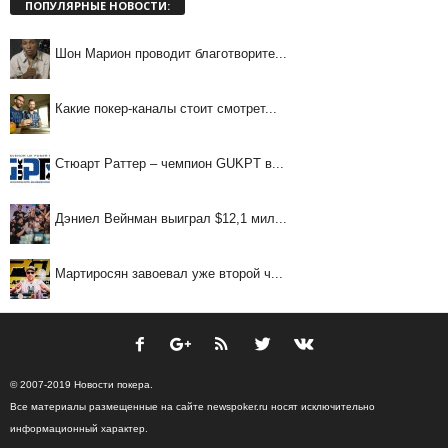
ПОПУЛЯРНЫЕ НОВОСТИ:
Шон Марион проводит благотворите...
Какие покер-каналы стоит смотрет...
Стюарт Раттер – чемпион GUKPT в...
Дэниел Вейнман выиграл $12,1 мил...
Мартиросян завоевал уже второй ч...
© 2007-2019 Новости покера.
Все материалы размещенные на сайте newspoker.ru носят исключительно
информационный характер.