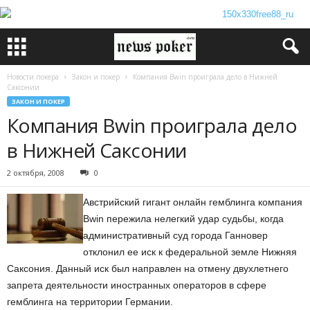
Новости покера
Закон и покер
Компания Bwin проиграла дело в Нижней
Саксонии
ЗАКОН И ПОКЕР
Компания Bwin проиграла дело
в Нижней Саксонии
2 октября, 2008
0
Австрийский гигант онлайн гемблинга компания
Bwin пережила нелегкий удар судьбы, когда
административный суд города Ганновер
отклонил ее иск к федеральной земле Нижняя
Саксония. Данный иск был направлен на отмену двухлетнего
запрета деятельности иностранных операторов в сфере
гемблинга на территории Германии.