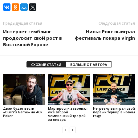
Предыдущая статья
Следующая статья
Интернет гемблинг
Нильс Рокс выиграл
продолжит свой рост в
фестиваль покера Virgin
Восточной Европе
СХОЖИЕ СТАТЬИ
БОЛЬШЕ ОТ АВТОРА
Дван будет вести
Мартиросян завоевал
Негреану выиграл свой
«Durrr’s Game» на ACR
уже второй
первый турнир в новом
Poker
чемпионский трофей
году
за январь