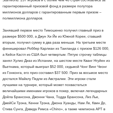
StarWorld. 257 игроков и с более чем 40 стран состязались за
гарантированный призовой фонд в размере полутора
миллионов долларов с гарантированным первым призом –
полмиллиона долларов.
Занявший первое место Тимошенко получил главный приз в
размере $500 000, а Джун Хи Йе из Южной Кореи, ставший
вторым, получил сумму в два раза меньше. На третьем месте
финишировал Роббер Карлиан из Таиланда с призом $126 000,
а Кейси Кастл из США был четвертым. Пятую строчку таблицы
занял Хулио Диаз из Испании, на шестом месте Кванг Нгуйен из
Вьетнама, который выиграл $52 000, седьмой Чонг Винг Чеонг
из Гонконга, его приз составил $37 500. Приз за восьмое место
достался Майклу Педли из Австралии. Эти игроки стали
лучшими на турнире, который может похвастаться
величайшими именами игроков в покер, включая легендарных
Дойла Брансона, Джонни Чана, Тодда Брансона, Лиз Лье,
ДжейСи Трэна, Кенни Трэна, Джона Хуанды, Нам Ле, Квин До,
Стива Сунга, Дэвида Римса «Chino», а также чемпиона APT в