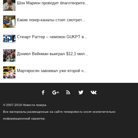
Шон Марион проводит благотворите...
Какие покер-каналы стоит смотрет...
Стюарт Раттер – чемпион GUKPT в...
Дэниел Вейнман выиграл $12,1 мил...
Мартиросян завоевал уже второй ч...
© 2007-2019 Новости покера.
Все материалы размещенные на сайте newspoker.ru носят исключительно
информационный характер.