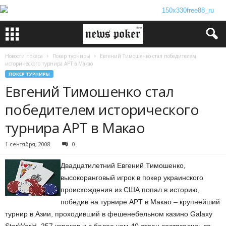
Новости покера
Покер турниры
Евгений Тимошенко стал победителем
исторического турнира APT в Макао
ПОКЕР ТУРНИРЫ
Евгений Тимошенко стал
победителем исторического
турнира APT в Макао
1 сентября, 2008
0
Двадцатилетний Евгений Тимошенко,
высокоранговый игрок в покер украинского
происхождения из США попал в историю,
победив на турнире APT в Макао – крупнейший
турнир в Азии, проходивший в фешенебельном казино Galaxy