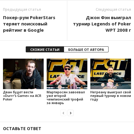
Предыдущая статья
Следующая статья
Покер-рум PokerStars
Джон Фэн выиграл
теряет поисковый
турнир Legends of Poker
рейтинг в Google
WPT 2008 г
СХОЖИЕ СТАТЬИ
БОЛЬШЕ ОТ АВТОРА
Дван будет вести
Мартиросян завоевал
Негреану выиграл свой
«Durrr’s Game» на ACR
уже второй
первый турнир в новом
Poker
чемпионский трофей
году
за январь
ОСТАВЬТЕ ОТВЕТ