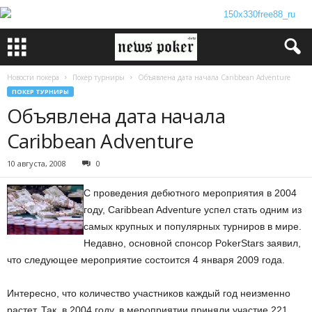
Новости покера
Покер турниры
Объявлена дата начала Caribbean Adventure
ПОКЕР ТУРНИРЫ
Объявлена дата начала
Caribbean Adventure
10 августа, 2008
0
С проведения дебютного мероприятия в 2004
году, Caribbean Adventure успел стать одним из
самых крупных и популярных турниров в мире.
Недавно, основной спонсор PokerStars заявил,
что следующее мероприятие состоится 4 января 2009 года.
Интересно, что количество участников каждый год неизменно
растет. Так, в 2004 году, в мероприятии приняли участие 221