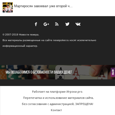
Мартиросян завоевал уже второй ч...
© 2007-2019 Новости покера.
Все материалы размещенные на сайте newspoker.ru носят исключительно
информационный характер.
Работает на платформе Игроки.pro.
Перепечатка и использование материалов сайта,
без согласования с администрацией, ЗАПРЕЩЕНА!
Контакт