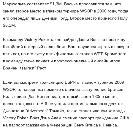
Маркхольта состваляет $1,3М. Васика прославился тем, что
занял второе место в главном турнире WSOP в 2006 году, тогда
его опередил лишь Джейми Голд. Второе место принесло Полу
$6,1М.
В команду Victory Poker также войдет Дэнни Вонг по прозвищу
Китайский покерный волшебник. Вонг научился играть в покер в
пять лет, на его счету пять финальных столов WPT. Кроме того,
в команду также войдет и профессиональный онлайн игрок
Брайан “tsarrast” Раст.
Если вы смотрели трансляцию ESPN о главном турнире 2009
WSOP, то наверняка помните отличное выступление братьев
Бильзериан. Дэн Бильзериан, который занял 180ое место,
после того, как его А-6 не устояли против карманных десяток
Джонатана “driverseati” Тамайо, также станет членом команды
Victory Poker. Брат Дэна Адам сменил паспорт гражданина США
на паспорт гражданина Федерации Сент-Китиса и Невиса.