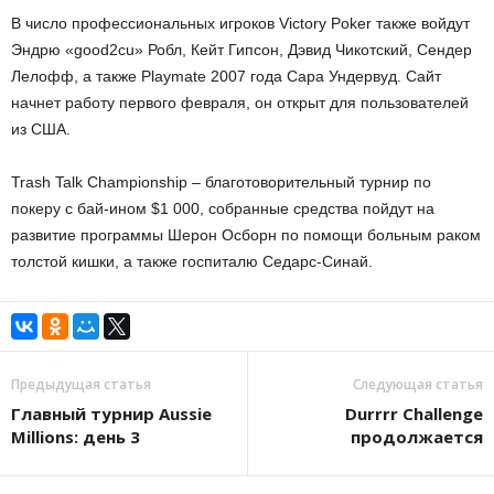
В число профессиональных игроков Victory Poker также войдут
Эндрю «good2cu» Робл, Кейт Гипсон, Дэвид Чикотский, Сендер
Лелофф, а также Playmate 2007 года Сара Ундервуд. Сайт
начнет работу первого февраля, он открыт для пользователей
из США.
Trash Talk Championship – благотоворительный турнир по
покеру с бай-ином $1 000, собранные средства пойдут на
развитие программы Шерон Осборн по помощи больным раком
толстой кишки, а также госпиталю Седарс-Синай.
Предыдущая статья
Следующая статья
Главный турнир Aussie
Durrrr Challenge
Millions: день 3
продолжается