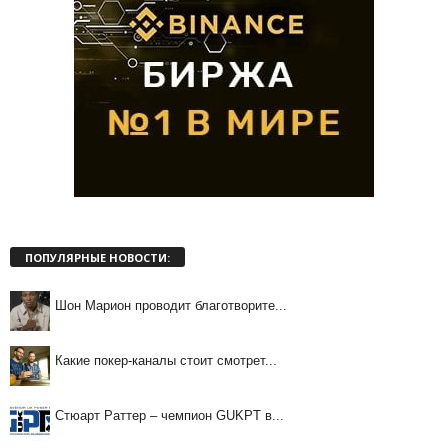
ПОПУЛЯРНЫЕ НОВОСТИ:
Шон Марион проводит благотворите...
Какие покер-каналы стоит смотрет...
Стюарт Раттер – чемпион GUKPT в...