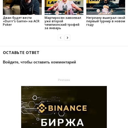
Дван будет вести
Мартиросян завоевал
Негреану выиграл свой
«Durrr’s Game» на ACR
уже второй
первый турнир в новом
Poker
чемпионский трофей
году
за январь
ОСТАВЬТЕ ОТВЕТ
Войдите, чтобы оставить комментарий
Реклама