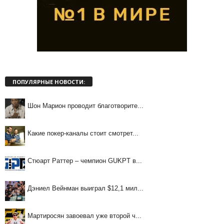
ПОПУЛЯРНЫЕ НОВОСТИ:
Шон Марион проводит благотворите...
Какие покер-каналы стоит смотрет...
Стюарт Раттер – чемпион GUKPT в...
Дэниел Вейнман выиграл $12,1 мил...
Мартиросян завоевал уже второй ч...