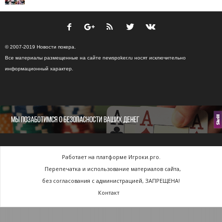
© 2007-2019 Новости покера.
Все материалы размещенные на сайте newspoker.ru носят исключительно
информационный характер.
Работает на платформе Игроки.pro.
Перепечатка и использование материалов сайта,
без согласования с администрацией, ЗАПРЕЩЕНА!
Контакт