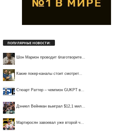
ПОПУЛЯРНЫЕ НОВОСТИ:
Шон Марион проводит благотворите...
Какие покер-каналы стоит смотрет...
Стюарт Раттер – чемпион GUKPT в...
Дэниел Вейнман выиграл $12,1 мил...
Мартиросян завоевал уже второй ч...