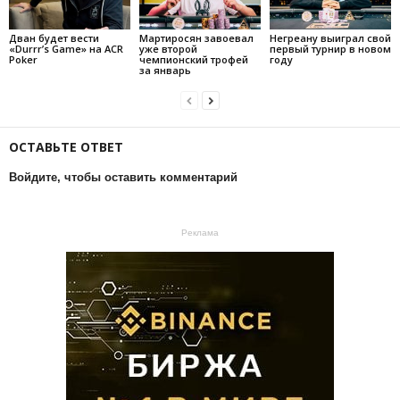
Дван будет вести
Мартиросян завоевал
Негреану выиграл свой
«Durrr’s Game» на ACR
уже второй
первый турнир в новом
Poker
чемпионский трофей
году
за январь
ОСТАВЬТЕ ОТВЕТ
Войдите, чтобы оставить комментарий
Реклама