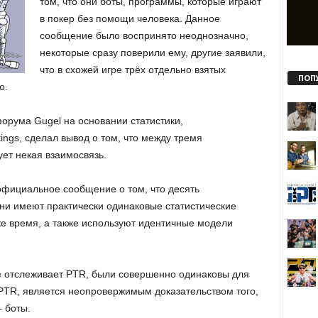
том, что они боты, программы, которые играют
в покер без помощи человека. Данное
сообщение было воспринято неоднозначно,
некоторые сразу поверили ему, другие заявили,
что в схожей игре трёх отдельно взятых
ПОП
о.
орума Gugel на основании статистики,
ngs, сделал вывод о том, что между тремя
ет некая взаимосвязь.
 официальное сообщение о том, что десять
они имеют практически одинаковые статистические
же время, а также используют идентичные модели
ые отслеживает PTR, были совершенно одинаковы для
 PTR, является неопровержимым доказательством того,
– боты.