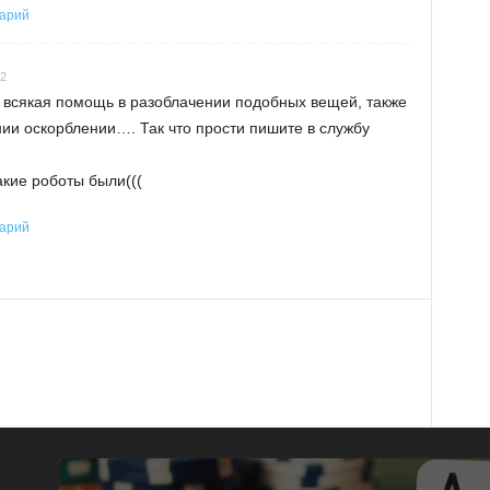
тарий
22
я всякая помощь в разоблачении подобных вещей, также
ании оскорблении…. Так что прости пишите в службу
акие роботы были(((
тарий