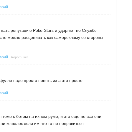
тарий
0
нать репутацию PokerStars и ударяют по Службе
 это можно расценивать как саморекламу со стороны
тарий
Report user
фулле надо просто понять их а это просто
тарий
л тоже с ботом на ихнем руме, и это еще не все они
ани кошелек если им что то не понравиться