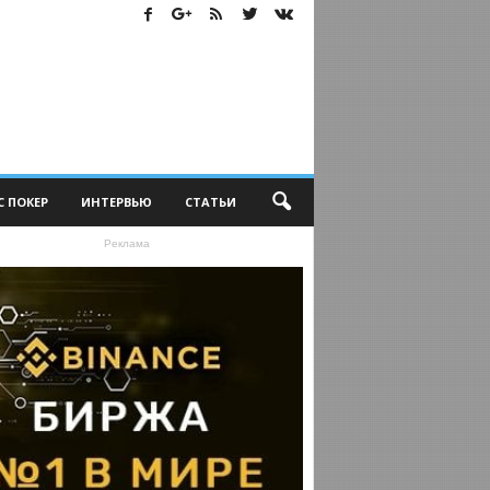
С ПОКЕР
ИНТЕРВЬЮ
СТАТЬИ
Реклама