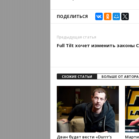
ПОДЕЛИТЬСЯ
Предыдущая статья
Full Tilt хочет изменить законы
СХОЖИЕ СТАТЬИ
БОЛЬШЕ ОТ АВТОРА
Дван будет вести «Durrr’s
Марти