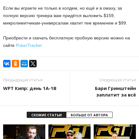
Если вы играете не только в холдем, но ещё и в омаху, за
полную версию трекера вам придётся выложить $159,
микролимитчикам-универсалам хватит тем временем и $99.
Приобрести и скачать бесплатную пробную версию можно на
сайте
PokerTracker
Предыдущая статья
Следующая статья
WPT Кипр: день 1А-1В
Бари Гринштейн
заплатит за всё
СХОЖИЕ СТАТЬИ
БОЛЬШЕ ОТ АВТОРА