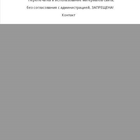
без согласования с администрацией, ЗАПРЕЩЕНА!
Контакт