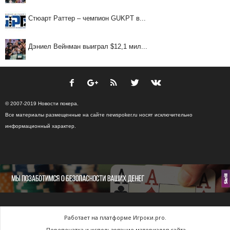
Стюарт Раттер – чемпион GUKPT в...
Дэниел Вейнман выиграл $12,1 мил...
© 2007-2019 Новости покера.
Все материалы размещенные на сайте newspoker.ru носят исключительно
информационный характер.
Работает на платформе Игроки.pro.
Перепечатка и использование материалов сайта,