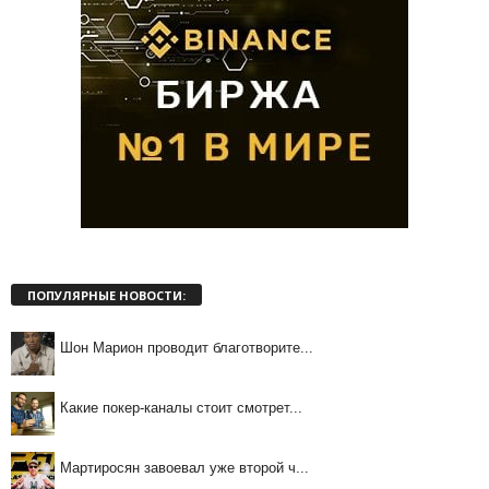
ПОПУЛЯРНЫЕ НОВОСТИ:
Шон Марион проводит благотворите...
Какие покер-каналы стоит смотрет...
Мартиросян завоевал уже второй ч...