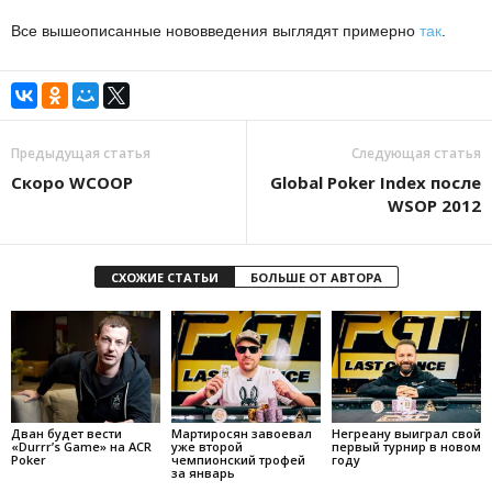
Все вышеописанные нововведения выглядят примерно
так
.
Предыдущая статья
Следующая статья
Скоро WCOOP
Global Poker Index после
WSOP 2012
СХОЖИЕ СТАТЬИ
БОЛЬШЕ ОТ АВТОРА
Дван будет вести
Мартиросян завоевал
Негреану выиграл свой
«Durrr’s Game» на ACR
уже второй
первый турнир в новом
Poker
чемпионский трофей
году
за январь