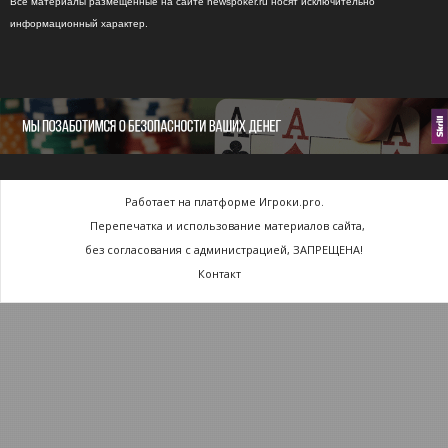
Все материалы размещенные на сайте newspoker.ru носят исключительно
информационный характер.
Работает на платформе Игроки.pro.
Перепечатка и использование материалов сайта,
без согласования с администрацией, ЗАПРЕЩЕНА!
Контакт