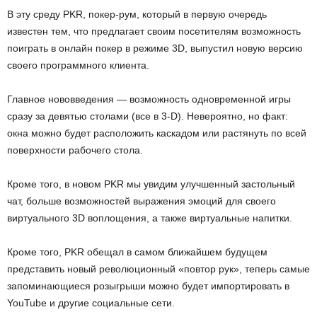
В эту среду PKR, покер-рум, который в первую очередь
известен тем, что предлагает своим посетителям возможность
поиграть в онлайн покер в режиме 3D, выпустил новую версию
своего программного клиента.
Главное нововведения — возможность одновременной игры
сразу за девятью столами (все в 3-D). Невероятно, но факт:
окна можно будет расположить каскадом или растянуть по всей
поверхности рабочего стола.
Кроме того, в новом PKR мы увидим улучшенный застольный
чат, больше возможностей выражения эмоций для своего
виртуального 3D воплощения, а также виртуальные напитки.
Кроме того, PKR обещал в самом ближайшем будущем
представить новый революционный «повтор рук», теперь самые
запоминающиеся розыгрыши можно будет импортировать в
YouTube и другие социальные сети.