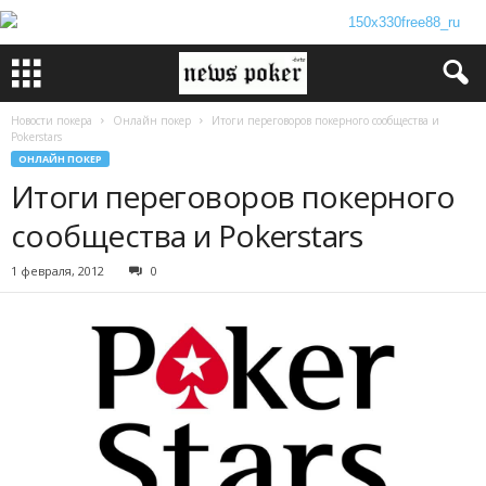
Новости покера
Онлайн покер
Итоги переговоров покерного сообщества и
Pokerstars
ОНЛАЙН ПОКЕР
Итоги переговоров покерного
сообщества и Pokerstars
1 февраля, 2012
0