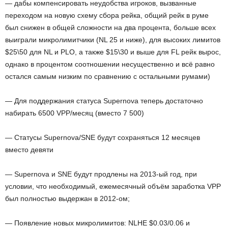
— дабы компенсировать неудобства игроков, вызванные
переходом на новую схему сбора рейка, общий рейк в руме
был снижен в общей сложности на два процента, больше всех
выиграли микролимитчики (NL 25 и ниже), для высоких лимитов
$25\50 для NL и PLO, а также $15\30 и выше для FL рейк вырос,
однако в процентом соотношении несущественно и всё равно
остался самым низким по сравнению с остальными румами)
— Для поддержания статуса Supernova теперь достаточно
набирать 6500 VPP/месяц (вместо 7 500)
— Статусы Supernova/SNE будут сохраняться 12 месяцев
вместо девяти
— Supernova и SNE будут продлены на 2013-ый год, при
условии, что необходимый, ежемесячный объём заработка VPP
был полностью выдержан в 2012-ом;
— Появление новых микролимитов: NLHE $0.03/0.06 и