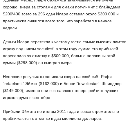
Удачный месяц Илари Сахамиса заканчивается не очень
хорошо, вчера за столами для омахи пот-лимит с блайндами
$200\400 всего за 296 сдач Илари оставил около $300 000 и
практически лишился всего того, что заработал в начале
недели.
Деньги Илари перетекли к частому гостю самых высоких лимтов
игроку под ником socutiesf, в этом году сумма его прибылей
перевалила за отметку в $500 000, больше половины этой
суммы ($298 000) он выиграл вчера.
Неплохие результаты записали вчера на свой счёт Рафи
“refaelamit” Эймит ($162 000) и Бенни “toweliestar” Шпиндлер
($149 000), именно они возглавляют теперь рейтинг лучших
игроков рума в сентябре.
Прибыли Эймита по итогам 2011 года и вовсе стремительно
приближаются к отметке в два миллиона долларов.