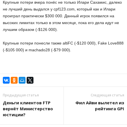
Крупные потери вчера понёс не только Илари Сахамис, далеко
не лучший день выдался у cpf123.com, который как и Илари
проиграл практически $300 000. Данный игрок появился на
высоких лимитах только в этом месяце, пока его дела идут не
лучшим образом (-$126 000).
Крупные потери понесли также altiFC (-$120 000), Fake Love888
(-$105 000) и machado28 (-$79 000).
Предыдущая статья
Следующая статья
Деньги клиентов FTP
Фил Айви вылетел из
вернёт Министерство
рейтинга GPI
юстиции?