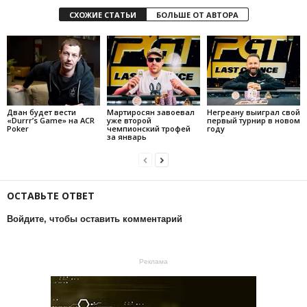
СХОЖИЕ СТАТЬИ
БОЛЬШЕ ОТ АВТОРА
Дван будет вести
Мартиросян завоевал
Негреану выиграл свой
«Durrr’s Game» на ACR
уже второй
первый турнир в новом
Poker
чемпионский трофей
году
за январь
ОСТАВЬТЕ ОТВЕТ
Войдите, чтобы оставить комментарий
Реклама