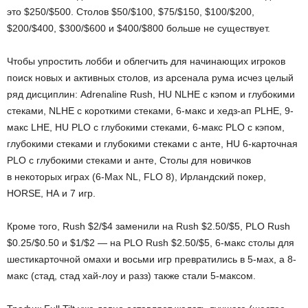
это $250/$500. Столов $50/$100, $75/$150, $100/$200,
$200/$400, $300/$600 и $400/$800 больше не существует.
Чтобы упростить лобби и облегчить для начинающих игроков
поиск новых и активных столов, из арсенала рума исчез целый
ряд дисциплин: Adrenaline Rush, HU NLHE с кэпом и глубокими
стеками, NLHE с короткими стеками, 6-макс и хедз-ап PLHE, 9-
макс LHE, HU PLO с глубокими стеками, 6-макс PLO с кэпом,
глубокими стеками и глубокими стеками с анте, HU 6-карточная
PLO c глубокими стеками и анте, Столы для новичков
в некоторых играх (6-Max NL, FLO 8), Ирландский покер,
HORSE, HA и 7 игр.
Кроме того, Rush $2/$4 заменили на Rush $2.50/$5, PLO Rush
$0.25/$0.50 и $1/$2 — на PLO Rush $2.50/$5, 6-макс столы для
шестикарточной омахи и восьми игр превратились в 5-мах, а 8-
макс (стад, стад хай-лоу и разз) также стали 5-максом.