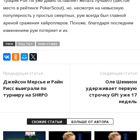
Трафик Full Tilt уже давно оставляет желать лучшего (шестое
место в рейтинге PokerScout), но, несмотря на невысокую
популярность у простых смертных, рум всегда был главной
ареной сражения хайроллеров. Похоже, благодаря последним
изменениям рум потеряет и их.
ТЕГИ
FULL TILT
HIGH STAKES
Предыдущая статья
Следующая статья
Джейсон Мерсье и Райн
Оле Шемион
Рисс выиграли по
удерживает первую
турниру на SHRPO
строчку GPI уже 17
недель
СХОЖИЕ СТАТЬИ
БОЛЬШЕ ОТ АВТОРА