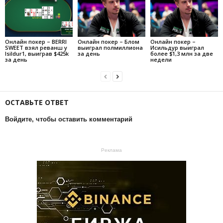
Онлайн покер – BERRI
Онлайн покер – Блом
Онлайн покер –
SWEET взял реванш у
выиграл полмиллиона
Исильдур выиграл
Isildur1, выиграв $425k
за день
более $1,3 млн за две
за день
недели
ОСТАВЬТЕ ОТВЕТ
Войдите, чтобы оставить комментарий
Реклама