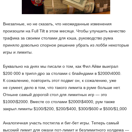
Внезапные, но не сказать, что неожиданные изменения
произошли на Full Tilt в этом месяце. Чтобы улучшить качество
трафика за своими столами для кэша, руководство рума
приняло довольно спорное решение убрать из лобби некоторые
игры и лимиты.
Буквально на днях мы писали о том, как Фил Айви выиграл
$200 000 в трипл-дро за столами с блайндами в $2000\4000.
К сожалению, повторить этот подвиг он, к сожалению, уже
не сумеет, дело в том, что такого лимита в руме больше нет.
Отныне самый дорогой стол для лимитных игр — это
$1000\$2000. Вместе со столами $2000\$4000, рум также
закрыл лимиты $100/$200, $200/$400, $300/$600 и $500/$1,000
Аналогичная участь постигла и биг-бет игры. Теперь самый
высокий лимит для омахи пот-лимит и безлимитного холдема —