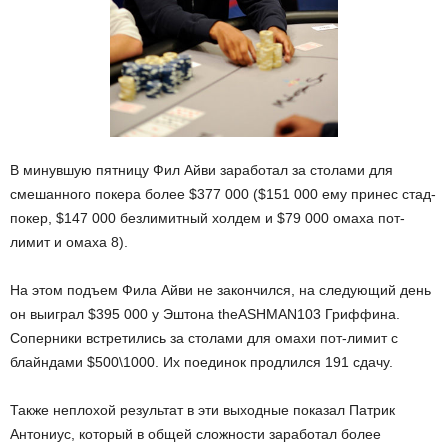
В минувшую пятницу Фил Айви заработал за столами для
смешанного покера более $377 000 ($151 000 ему принес стад-
покер, $147 000 безлимитный холдем и $79 000 омаха пот-
лимит и омаха 8).
На этом подъем Фила Айви не закончился, на следующий день
он выиграл $395 000 у Эштона theASHMAN103 Гриффина.
Соперники встретились за столами для омахи пот-лимит с
блайндами $500\1000. Их поединок продлился 191 сдачу.
Также неплохой результат в эти выходные показал Патрик
Антониус, который в общей сложности заработал более