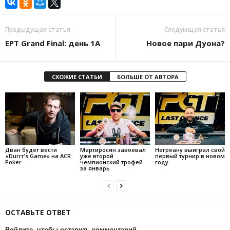
Предыдущая статья
Следующая статья
EPT Grand Final: день 1А
Новое пари Дуона?
СХОЖИЕ СТАТЬИ
БОЛЬШЕ ОТ АВТОРА
Дван будет вести
Мартиросян завоевал
Негреану выиграл свой
«Durrr’s Game» на ACR
уже второй
первый турнир в новом
Poker
чемпионский трофей
году
за январь
ОСТАВЬТЕ ОТВЕТ
Войдите, чтобы оставить комментарий