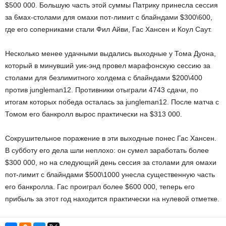
$500 000. Большую часть этой суммы Патрику принесла сессия
за 6мах-столами для омахи пот-лимит с блайндами $300\600,
где его соперниками стали Фил Айви, Гас Хансен и Коул Саут.
Несколько менее удачными выдались выходные у Тома Дуона,
который в минувший уик-энд провел марафонскую сессию за
столами для безлимитного холдема с блайндами $200\400
против jungleman12. Противники отыграли 4743 сдачи, по
итогам которых победа осталась за jungleman12. После матча с
Томом его банкролл вырос практически на $313 000.
Сокрушительное поражение в эти выходные понес Гас Хансен.
В субботу его дела шли неплохо: он сумел заработать более
$300 000, но на следующий день сессия за столами для омахи
пот-лимит с блайндами $500\1000 унесла существенную часть
его банкролла. Гас проиграл более $600 000, теперь его
прибыль за этот год находится практически на нулевой отметке.