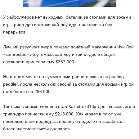
У хайроллеров нет выходных, баталии за столами для восьми
игр, трипл-дро и омахи хай-лоу идут практически без
перерывов.
Лучший результат вчера показал почётный макаочанин Чун Лей
«samrostan» Жоу, омаха хай-лоу и трипл-дро в общей
сложности принесли ему $357 000.
На втором месте по суммам выигранного оказался punting-
peddler, после нескольких сессий за столами для восьми игр он
стал богаче на 286 000.
Третьим в списке лидеров стал Хак «trex313» Денг, восемь игр и
трипл-дро принесли ему $215 000. Хак играет в плюс уже
несколько дней подряд, за прошлую неделю он заработал
более шестисот тысяч долларов.