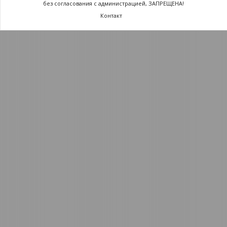
без согласования с администрацией, ЗАПРЕЩЕНА!
Контакт