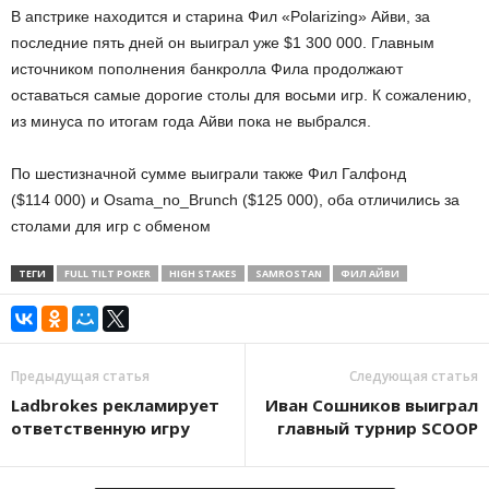
В апстрике находится и старина Фил «Polarizing» Айви, за
последние пять дней он выиграл уже $1 300 000. Главным
источником пополнения банкролла Фила продолжают
оставаться самые дорогие столы для восьми игр. К сожалению,
из минуса по итогам года Айви пока не выбрался.
По шестизначной сумме выиграли также Фил Галфонд
($114 000) и Osama_no_Brunch ($125 000), оба отличились за
столами для игр с обменом
ТЕГИ
FULL TILT POKER
HIGH STAKES
SAMROSTAN
ФИЛ АЙВИ
Предыдущая статья
Следующая статья
Ladbrokes рекламирует
Иван Сошников выиграл
ответственную игру
главный турнир SCOOP