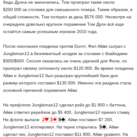
беды Дуона не закончились. Том проиграл также около
$200 000 за столами для смешанного покера. Таким образом, в
общей сложности, Том потерял за день $576 000. Несмотря на
очередное довольно крупное поражение Том Дуон всё еще
остаётся самым успешным игроком 2010 года.
После окончания поединка против Durrrr, Фил Айви сыграл с
Jungleman12 в безлимитный холдем за столами с блайндами
$300/$600. Сессия оказалась не очень удачной для Фила, он
проиграл своему оппоненту около $120 000. Во время поединка
Айви и Jungleman12 был разыгран крупнейший банк дня,
размер которого составил $135 000. Именно эта раздача стала
основной причиной поражения Айви.
На префлопе Jungleman12 сделал рейз до $1 800 с баттона,
Айви ответил ререйзом до $5 400, Jungleman12 принял ставку.
На флопе выпали
J
3
9
. Айви поставил $7 200,
Jungleman12 коллировал. На терне открылась
5
, Айви
сделал чек, Jungleman12 поставил $11 800, Айви уравнял. На