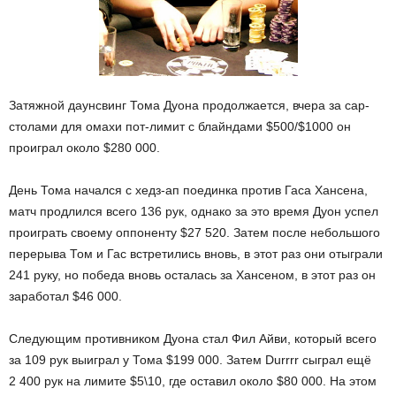
Затяжной даунсвинг Тома Дуона продолжается, вчера за сар-
столами для омахи пот-лимит с блайндами $500/$1000 он
проиграл около $280 000.
День Тома начался с хедз-ап поединка против Гаса Хансена,
матч продлился всего 136 рук, однако за это время Дуон успел
проиграть своему оппоненту $27 520. Затем после небольшого
перерыва Том и Гас встретились вновь, в этот раз они отыграли
241 руку, но победа вновь осталась за Хансеном, в этот раз он
заработал $46 000.
Следующим противником Дуона стал Фил Айви, который всего
за 109 рук выиграл у Тома $199 000. Затем Durrrr сыграл ещё
2 400 рук на лимите $5\10, где оставил около $80 000. На этом