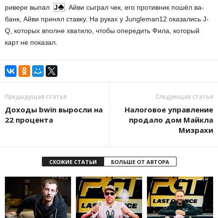
ривере выпал
J
. Айви сыграл чек, его противник пошёл ва-
банк, Айви принял ставку. На руках у Jungleman12 оказались J-
Q, которых вполне хватило, чтобы опередить Фила, который
карт не показал.
Предыдущая статья
Следующая статья
Доходы bwin выросли на
Налоговое управление
22 процента
продало дом Майкла
Мизрахи
СХОЖИЕ СТАТЬИ
БОЛЬШЕ ОТ АВТОРА