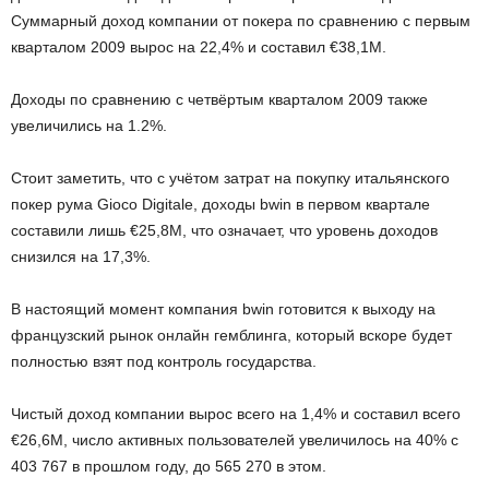
Суммарный доход компании от покера по сравнению с первым
кварталом 2009 вырос на 22,4% и составил €38,1М.
Доходы по сравнению с четвёртым кварталом 2009 также
увеличились на 1.2%.
Стоит заметить, что с учётом затрат на покупку итальянского
покер рума Gioco Digitale, доходы bwin в первом квартале
составили лишь €25,8М, что означает, что уровень доходов
снизился на 17,3%.
В настоящий момент компания bwin готовится к выходу на
французский рынок онлайн гемблинга, который вскоре будет
полностью взят под контроль государства.
Чистый доход компании вырос всего на 1,4% и составил всего
€26,6М, число активных пользователей увеличилось на 40% с
403 767 в прошлом году, до 565 270 в этом.