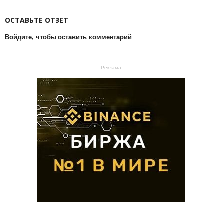
ОСТАВЬТЕ ОТВЕТ
Войдите, чтобы оставить комментарий
Реклама