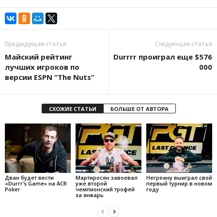
Предыдущая статья
Следующая статья
Майский рейтинг
Durrrr проиграл еще $576
лучших игроков по
000
версии ESPN “The Nuts”
СХОЖИЕ СТАТЬИ
БОЛЬШЕ ОТ АВТОРА
Дван будет вести
Мартиросян завоевал
Негреану выиграл свой
«Durrr’s Game» на ACR
уже второй
первый турнир в новом
Poker
чемпионский трофей
году
за январь