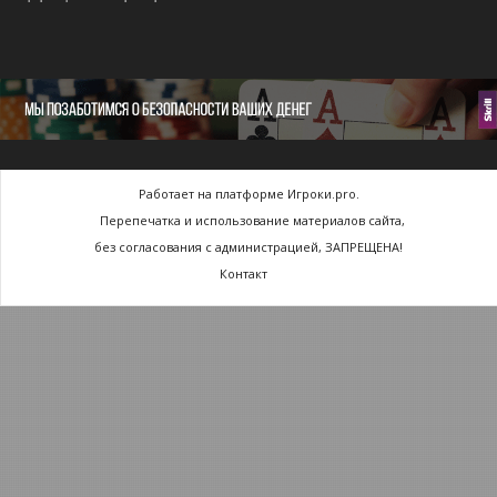
Работает на платформе Игроки.pro.
Перепечатка и использование материалов сайта,
без согласования с администрацией, ЗАПРЕЩЕНА!
Контакт