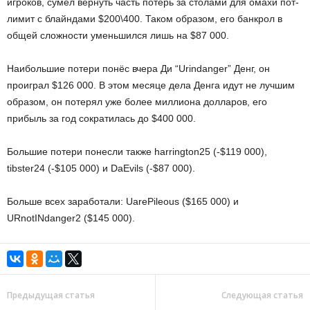
игроков, сумел вернуть часть потерь за столами для омахи пот-
лимит с блайндами $200\400. Таком образом, его банкрол в
общей сложности уменьшился лишь на $87 000.
Наибольшие потери понёс вчера Ди “Urindanger” Денг, он
проиграл $126 000. В этом месяце дела Денга идут не лучшим
образом, он потерял уже более миллиона долларов, его
прибыль за год сократилась до $400 000.
Большие потери понесли также harrington25 (-$119 000),
tibster24 (-$105 000) и DaEvils (-$87 000).
Больше всех заработали: UarePileous ($165 000) и
URnotINdanger2 ($145 000).
Предыдущая статья
Следующая статья