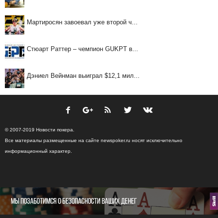
Мартиросян завоевал уже второй ч...
Стюарт Раттер – чемпион GUKPT в...
Дэниел Вейнман выиграл $12,1 мил...
© 2007-2019 Новости покера.
Все материалы размещенные на сайте newspoker.ru носят исключительно
информационный характер.