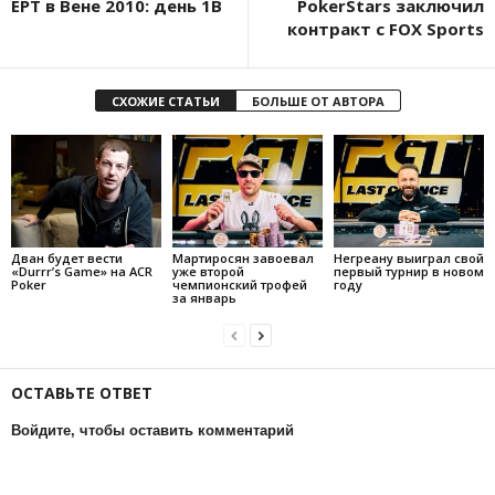
ЕРТ в Вене 2010: день 1B
PokerStars заключил
контракт с FOX Sports
СХОЖИЕ СТАТЬИ
БОЛЬШЕ ОТ АВТОРА
Дван будет вести
Мартиросян завоевал
Негреану выиграл свой
«Durrr’s Game» на ACR
уже второй
первый турнир в новом
Poker
чемпионский трофей
году
за январь
ОСТАВЬТЕ ОТВЕТ
Войдите, чтобы оставить комментарий