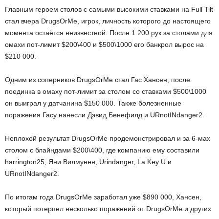
Главным героем столов с самыми высокими ставками на Full Tilt
стал вчера DrugsOrMe, игрок, личность которого до настоящего
момента остаётся неизвестной. После 1 200 рук за столами для
омахи пот-лимит $200\400 и $500\1000 его банкрол вырос на
$210 000.
Одним из соперников DrugsOrMe стал Гас Хансен, после
поединка в омаху пот-лимит за столом со ставками $500\1000
он выиграл у датчанина $150 000. Также болезненные
поражения Гасу нанесли Дэвид Бенефилд и URnotINdanger2.
Неплохой результат DrugsOrMe продемонстрировал и за 6-мах
столом с блайндами $200\400, где компанию ему составили
harrington25, Яни Вилмунен, Urindanger, La Key U и
URnotINdanger2.
По итогам года DrugsOrMe заработал уже $890 000, Хансен,
который потерпел несколько поражений от DrugsOrMe и других