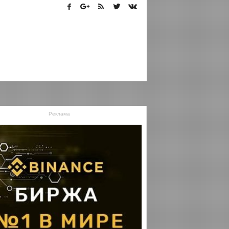
Реклама