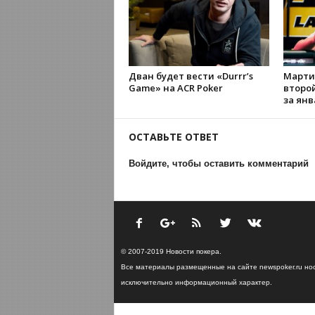
Дван будет вести «Durrr’s
Марти
Game» на ACR Poker
второ
за янв
ОСТАВЬТЕ ОТВЕТ
Войдите, чтобы оставить комментарий
© 2007-2019 Новости покера.
Все материалы размещенные на сайте newspoker.ru но
исключительно информационный характер.