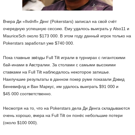
Вчера Ди «Ilvdnfl» Денг (Pokerstars) записал на свой счёт
очередную успешную сессию. Ему удалось выиграть у Also11 и
MauriceSch около $173 000. В этом году данный игрок только на
Pokerstars заработал уже $740 000.
Пока главные звёзды Full Tilt играли в турнирах с гигантскими
бай-инами в Австралии. За столами с самыми высокими
ставками на Full Tilt наблюдалось некоторое затишье.
Наилучшие результаты в данном покер руме показали Дэвид
Беневифлд и Ван Маркус, им удалось выиграть $91 000 и
$45 000 соответственно.
Несмотря на то, что на Pokerstars дела Ди Денга складываются
очень хорошо, вчера на Full Tilt он понёс небольшие потери
(около $100 000).