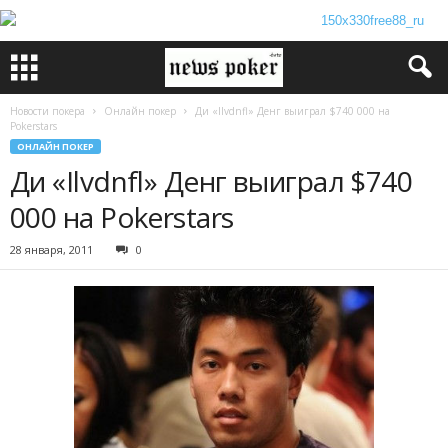
Новости покера
Онлайн покер
Ди «Ilvdnfl» Денг выиграл $740 000 на
Pokerstars
ОНЛАЙН ПОКЕР
Ди «Ilvdnfl» Денг выиграл $740
000 на Pokerstars
28 января, 2011
0