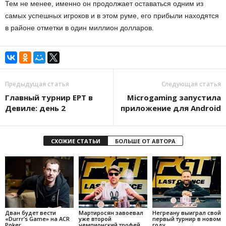
Тем не менее, именно он продолжает оставаться одним из
самых успешных игроков и в этом руме, его прибыли находятся
в районе отметки в один миллион долларов.
Предыдущая статья
Следующая статья
Главный турнир ЕРТ в
Microgaming запустила
Девиле: день 2
приложение для Android
СХОЖИЕ СТАТЬИ
БОЛЬШЕ ОТ АВТОРА
Дван будет вести
Мартиросян завоевал
Негреану выиграл свой
«Durrr’s Game» на ACR
уже второй
первый турнир в новом
Poker
чемпионский трофей
году