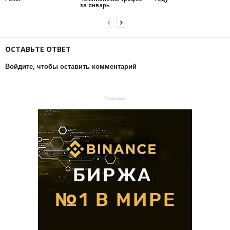
за январь
ОСТАВЬТЕ ОТВЕТ
Войдите, чтобы оставить комментарий
Реклама