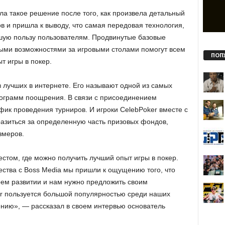
 такое решение после того, как произвела детальный
 и пришла к выводу, что самая передовая технология,
шую пользу пользователям. Продвинутые базовые
ыми возможностями за игровыми столами помогут всем
ПОП
 игры в покер.
з лучших в интернете. Его называют одной из самых
рограмм поощрения. В связи с присоединением
афик проведения турниров. И игроки CelebPoker вместе с
разиться за определенную часть призовых фондов,
змеров.
стом, где можно получить лучший опыт игры в покер.
ества с Boss Media мы пришли к ощущению того, что
оем развитии и нам нужно предложить своим
ker пользуется большой популярностью среди наших
ению», — рассказал в своем интервью основатель