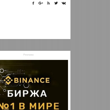
Реклама