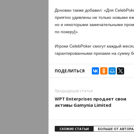
Донован также добавил: «Для CelebPoke
приятно удивлены не только новыми еж
но и некоторыми замечательными пром
по покеру]».
Игроки CelebPoker смогут каждый месяц
гарантированными призами на сумму б
ПОДЕЛИТЬСЯ
Предыдущая статья
WPT Enterprises продает свои
активы Gamynia Limited
СХОЖИЕ СТАТЬИ
БОЛЬШЕ ОТ АВТОРА