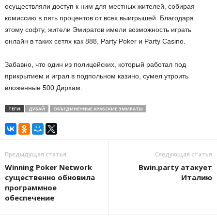
осуществляли доступ к ним для местных жителей, собирая
комиссию в пять процентов от всех выигрышей. Благодаря
этому софту, жители Эмиратов имели возможность играть
онлайн в таких сетях как 888, Party Poker и Party Casino.
Забавно, что один из полицейских, который работал под
прикрытием и играл в подпольном казино, сумел утроить
вложенные 500 Дирхам.
ТЕГИ
ДУБАЙ
ОБЪЕДИНЕННЫЕ АРАБСКИЕ ЭМИРАТЫ
Предыдущая статья
Следующая статья
Winning Poker Network
Bwin.party атакует
существенно обновила
Италию
программное
обеспечение