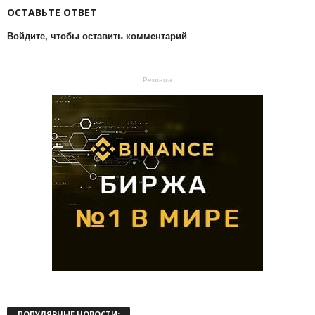
ОСТАВЬТЕ ОТВЕТ
Войдите, чтобы оставить комментарий
Реклама
ПОПУЛЯРНЫЕ НОВОСТИ: