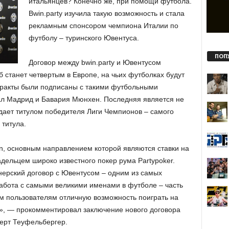
итальянцев? Конечно же, при помощи футбола.
Bwin.party изучила такую возможность и стала
рекламным спонсором чемпиона Италии по
футболу – туринского Ювентуса.
ПОП
Договор между bwin.party и Ювентусом
б станет четвертым в Европе, на чьих футболках будут
тракты были подписаны с такими футбольными
ал Мадрид и Бавария Мюнхен. Последняя является не
дает титулом победителя Лиги Чемпионов – самого
 титула.
n, основным направлением которой являются ставки на
адельцем широко известного покер рума Partypoker.
нерский договор с Ювентусом – одним из самых
Работа с самыми великими именами в футболе – часть
м пользователям отличную возможность поиграть на
, — прокомментировал заключение нового договора
ерт Теуфельбергер.