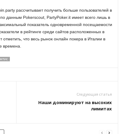
in.party рассчитывает получить больше пользователей в
по данным Pokerscout, PartyPoker.it имеет всего лишь в
максимальный показатель одновременной посещаемости
показатели в рейтинге среди сайтов расположенных в
т отметить, что весь рынок онлайн покера в Италии в
е времена.
НТУС
Следующая статья
Наши доминируют на высоких
лимитах