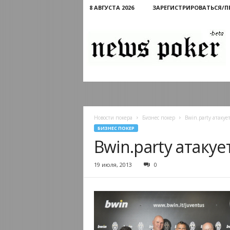
8 АВГУСТА 2026
ЗАРЕГИСТРИРОВАТЬСЯ/
Новости
покера
Новости покера
Бизнес покер
Bwin.party атаку
БИЗНЕС ПОКЕР
Bwin.party атаку
19 июля, 2013
0