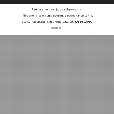
Работает на платформе Игроки.pro.
Перепечатка и использование материалов сайта,
без согласования с администрацией, ЗАПРЕЩЕНА!
Контакт