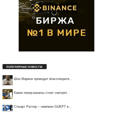
ПОПУЛЯРНЫЕ НОВОСТИ:
Шон Марион проводит благотворите...
Какие покер-каналы стоит смотрет...
Стюарт Раттер – чемпион GUKPT в...