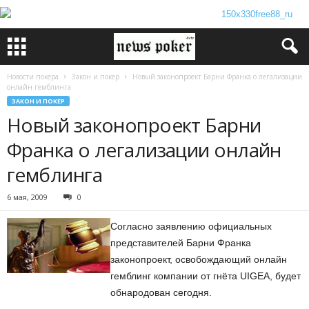
Новости покера
Закон и покер
Новый законопроект Барни Франка о легализации
онлайн гемблинга
ЗАКОН И ПОКЕР
Новый законопроект Барни
Франка о легализации онлайн
гемблинга
6 мая, 2009
0
Согласно заявлению официальных
представителей Барни Франка
законопроект, освобождающий онлайн
гемблинг компании от гнёта UIGEA, будет
обнародован сегодня.