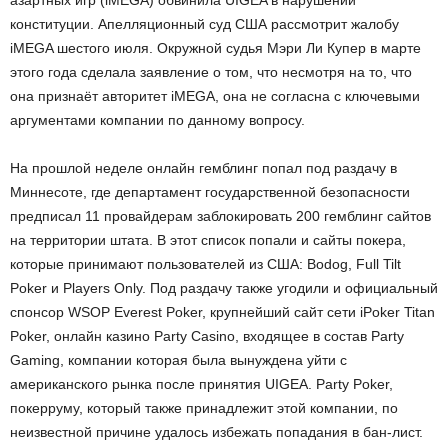
азартных игр (iMEGA) обвинила UIGEA в нарушении
конституции. Апелляционный суд США рассмотрит жалобу
iMEGA шестого июля. Окружной судья Мэри Ли Купер в марте
этого года сделала заявление о том, что несмотря на то, что
она признаёт авторитет iMEGA, она не согласна с ключевыми
аргументами компании по данному вопросу.
На прошлой неделе онлайн гемблинг попал под раздачу в
Миннесоте, где департамент государственной безопасности
предписал 11 провайдерам заблокировать 200 гемблинг сайтов
на территории штата. В этот список попали и сайты покера,
которые принимают пользователей из США: Bodog, Full Tilt
Poker и Players Only. Под раздачу также угодили и официальный
спонсор WSOP Everest Poker, крупнейший сайт сети iPoker Titan
Poker, онлайн казино Party Casino, входящее в состав Party
Gaming, компании которая была вынуждена уйти с
американского рынка после принятия UIGEA. Party Poker,
покерруму, который также принадлежит этой компании, по
неизвестной причине удалось избежать попадания в бан-лист.