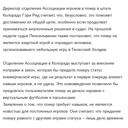
Директор отделения Ассоциации игроков в покер в штате
Колорадо Гэри Рид считает, что, безусловно, это поможет
достижению их общей цели, особенно если продолжат
приниматься аналогичные решения в судах. На прошлой
неделе судья Пенсильвании также постановил, что покер не
является азартной игрой и оправдал человека,
организовавшего небольшую игру в Техасский Холдем.
Отделение Ассоциации в Колорадо выступает за внесение
поправки в закон, которая бы придала покеру статус
коммерческой игры, где на результат в первую очередь влияют
навыки игроков, а не удача. Это нововведение позволило бы
предлагать пользователям покер за деньги наравне с
виртуальным футболом и пасьянсами.
Заявление о том, что покер требует навыков, не является
новостью для постоянных игроков. Они считают, что придание
покеру равного с другими играми статуса – лишь дело времени.