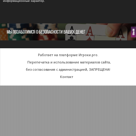
информационный характер.
Работает на платформе Игроки.pro.
Перепечатка и использование материалов сайта,
без согласования с администрацией, ЗАПРЕЩЕНА!
Контакт