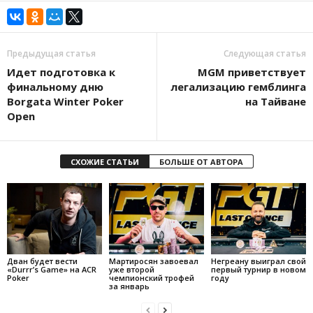
Предыдущая статья
Следующая статья
Идет подготовка к
MGM приветствует
финальному дню
легализацию гемблинга
Borgata Winter Poker
на Тайване
Open
СХОЖИЕ СТАТЬИ
БОЛЬШЕ ОТ АВТОРА
Дван будет вести
Мартиросян завоевал
Негреану выиграл свой
«Durrr’s Game» на ACR
уже второй
первый турнир в новом
Poker
чемпионский трофей
году
за январь