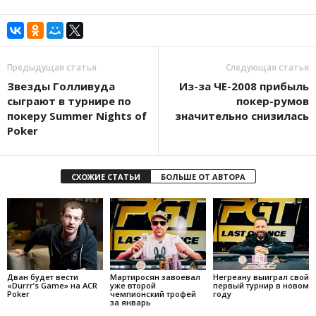
Предыдущая статья
Следующая статья
Звезды Голливуда
Из-за ЧЕ-2008 прибыль
сыграют в турнире по
покер-румов
покеру Summer Nights of
значительно снизилась
Poker
СХОЖИЕ СТАТЬИ
БОЛЬШЕ ОТ АВТОРА
Дван будет вести
Мартиросян завоевал
Негреану выиграл свой
«Durrr’s Game» на ACR
уже второй
первый турнир в новом
Poker
чемпионский трофей
году
за январь