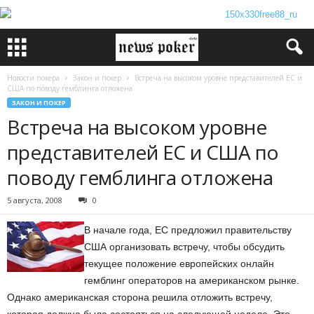
Новости покера
Закон и покер
Встреча на высоком уровне представителей ЕС и
США по поводу гемблинга отложена
ЗАКОН И ПОКЕР
Встреча на высоком уровне
представителей ЕС и США по
поводу гемблинга отложена
5 августа, 2008
0
В начале года, ЕС предложил правительству
США организовать встречу, чтобы обсудить
текущее положение европейских онлайн
гемблинг операторов на американском рынке.
Однако американская сторона решила отложить встречу,