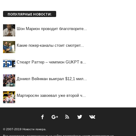
ПОПУЛЯРНЫЕ НОВОСТИ:
Шон Марион проводит благотворите...
Какие покер-каналы стоит смотрет...
Стюарт Раттер – чемпион GUKPT в...
Дэниел Вейнман выиграл $12,1 мил...
Мартиросян завоевал уже второй ч...
© 2007-2019 Новости покера.
Все материалы размещенные на сайте newspoker.ru носят исключительно