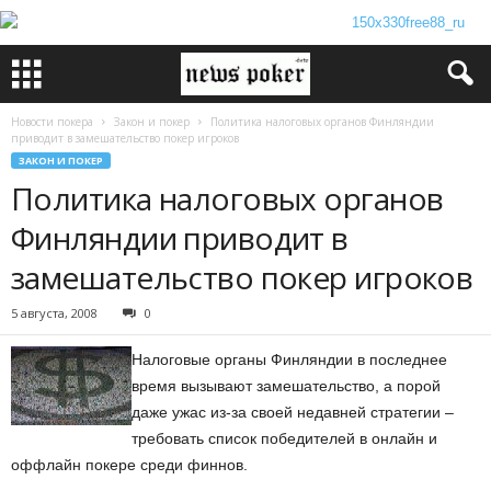
Новости покера
Закон и покер
Политика налоговых органов Финляндии
приводит в замешательство покер игроков
ЗАКОН И ПОКЕР
Политика налоговых органов
Финляндии приводит в
замешательство покер игроков
5 августа, 2008
0
Налоговые органы Финляндии в последнее
время вызывают замешательство, а порой
даже ужас из-за своей недавней стратегии –
требовать список победителей в онлайн и
оффлайн покере среди финнов.