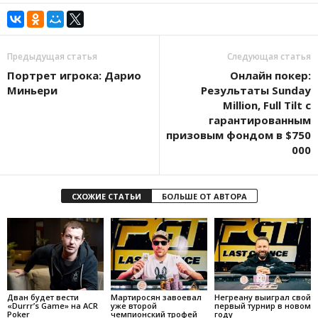
Предыдущая статья
Следующая статья
Портрет игрока: Дарио
Онлайн покер:
Миньери
Результаты Sunday
Million, Full Tilt с
гарантированным
призовым фондом в $750
000
СХОЖИЕ СТАТЬИ
БОЛЬШЕ ОТ АВТОРА
Дван будет вести
Мартиросян завоевал
Негреану выиграл свой
«Durrr’s Game» на ACR
уже второй
первый турнир в новом
Poker
чемпионский трофей
году