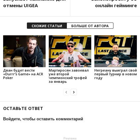
отмены UIGEA
онлайн гейминге
СХОЖИЕ СТАТЬИ
БОЛЬШЕ ОТ АВТОРА
Дван будет вести
Мартиросян завоевал
Негреану выиграл свой
«Durrr’s Game» на ACR
уже второй
первый турнир в новом
Poker
чемпионский трофей
году
за январь
ОСТАВЬТЕ ОТВЕТ
Войдите, чтобы оставить комментарий
Реклама