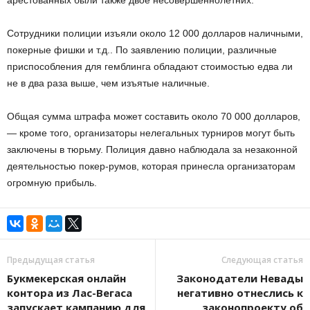
арестованных были также двое несовершеннолетних.
Сотрудники полиции изъяли около 12 000 долларов наличными,
покерные фишки и т.д.. По заявлению полиции, различные
приспособления для гемблинга обладают стоимостью едва ли
не в два раза выше, чем изъятые наличные.
Общая сумма штрафа может составить около 70 000 долларов,
— кроме того, организаторы нелегальных турниров могут быть
заключены в тюрьму. Полиция давно наблюдала за незаконной
деятельностью покер-румов, которая принесла организаторам
огромную прибыль.
Предыдущая статья
Следующая статья
Букмекерская онлайн
Законодатели Невады
контора из Лас-Вегаса
негативно отнеслись к
запускает кампанию для
законопроекту об