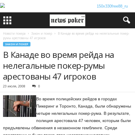
Новости покера
Закон и покер
В Канаде во время рейда на нелегальные покер-
румы арестованы 47 игроков
ЗАКОН И ПОКЕР
В Канаде во время рейда на
нелегальные покер-румы
арестованы 47 игроков
23 июля, 2008
0
Во время полицейских рейдов в городах
Пикеринг и Торонто, Канада, были обнаружены
четыре нелегальных покер-рума. В результате,
полиция арестовала 47 человек, которым были
предъявлены обвинения в незаконном гемблинге. Среди