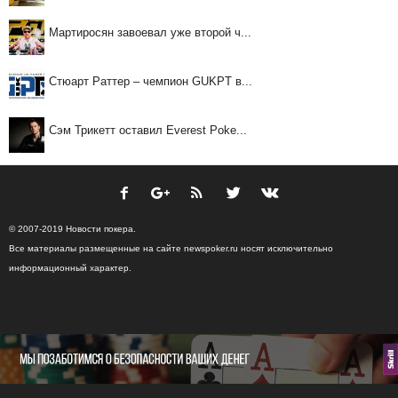
Мартиросян завоевал уже второй ч...
Стюарт Раттер – чемпион GUKPT в...
Сэм Трикетт оставил Everest Poke...
© 2007-2019 Новости покера.
Все материалы размещенные на сайте newspoker.ru носят исключительно
информационный характер.